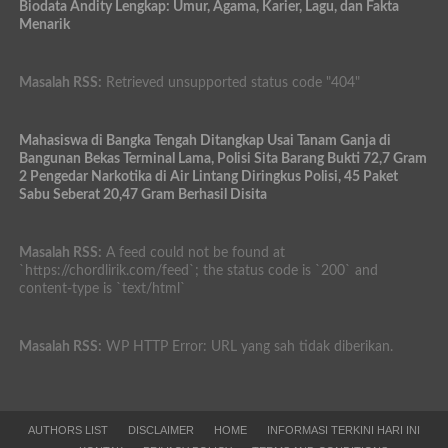
Biodata Andity Lengkap: Umur, Agama, Karier, Lagu, dan Fakta
Menarik
Masalah RSS:
Retrieved unsupported status code "404"
Mahasiswa di Bangka Tengah Ditangkap Usai Tanam Ganja di
Bangunan Bekas Terminal Lama, Polisi Sita Barang Bukti 72,7 Gram
2 Pengedar Narkotika di Air Lintang Diringkus Polisi, 45 Paket
Sabu Seberat 20,47 Gram Berhasil Disita
Masalah RSS:
A feed could not be found at
`https://chordlirik.com/feed`; the status code is `200` and
content-type is `text/html`
Masalah RSS:
WP HTTP Error: URL yang sah tidak diberikan.
AUTHORS LIST
DISCLAIMER
HOME
INFORMASI TERKINI HARI INI