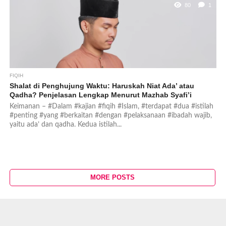
80
1
FIQIH
Shalat di Penghujung Waktu: Haruskah Niat Ada’ atau
Qadha? Penjelasan Lengkap Menurut Mazhab Syafi’i
Keimanan – #Dalam #kajian #fiqih #Islam, #terdapat #dua #istilah
#penting #yang #berkaitan #dengan #pelaksanaan #ibadah wajib,
yaitu ada’ dan qadha. Kedua istilah...
MORE POSTS