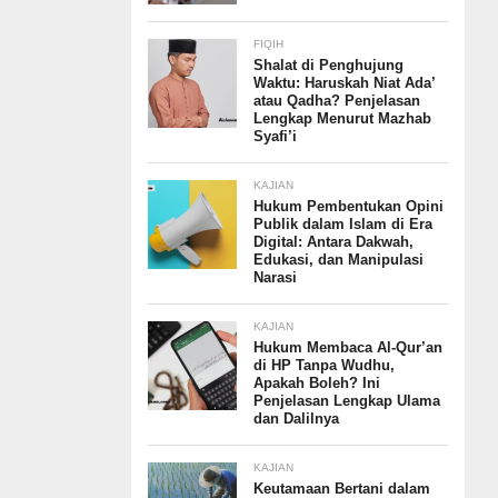
FIQIH
Shalat di Penghujung
Waktu: Haruskah Niat Ada’
atau Qadha? Penjelasan
Lengkap Menurut Mazhab
Syafi’i
KAJIAN
Hukum Pembentukan Opini
Publik dalam Islam di Era
Digital: Antara Dakwah,
Edukasi, dan Manipulasi
Narasi
KAJIAN
Hukum Membaca Al-Qur’an
di HP Tanpa Wudhu,
Apakah Boleh? Ini
Penjelasan Lengkap Ulama
dan Dalilnya
KAJIAN
Keutamaan Bertani dalam