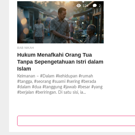
124
2
BAB NIKAH
Hukum Menafkahi Orang Tua
Tanpa Sepengetahuan Istri dalam
Islam
Keimanan – #Dalam #kehidupan #rumah
#tangga, #seorang #suami #sering #berada
#dalam #dua #tanggung #jawab #besar #yang
#berjalan #beriringan. Di satu sisi, ia...