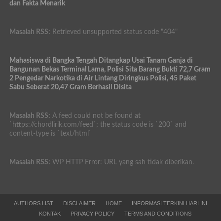
dan Fakta Menarik
Masalah RSS:
Retrieved unsupported status code "404"
Mahasiswa di Bangka Tengah Ditangkap Usai Tanam Ganja di
Bangunan Bekas Terminal Lama, Polisi Sita Barang Bukti 72,7 Gram
2 Pengedar Narkotika di Air Lintang Diringkus Polisi, 45 Paket
Sabu Seberat 20,47 Gram Berhasil Disita
Masalah RSS:
A feed could not be found at
`https://chordlirik.com/feed`; the status code is `200` and
content-type is `text/html`
Masalah RSS:
WP HTTP Error: URL yang sah tidak diberikan.
AUTHORS LIST
DISCLAIMER
HOME
INFORMASI TERKINI HARI INI
KONTAK
PRIVACY POLICY
TERMS AND CONDITIONS