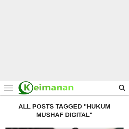
HOME
TERBARU
BERITA
KAJIAN
BUDAYA
EXPLORE
BISNIS
BIODATA
SEJARAH
LAINNYA
ALL POSTS TAGGED "HUKUM
MUSHAF DIGITAL"