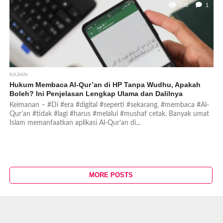
108
1
KAJIAN
Hukum Membaca Al-Qur’an di HP Tanpa Wudhu, Apakah
Boleh? Ini Penjelasan Lengkap Ulama dan Dalilnya
Keimanan – #Di #era #digital #seperti #sekarang, #membaca #Al-
Qur’an #tidak #lagi #harus #melalui #mushaf cetak. Banyak umat
Islam memanfaatkan aplikasi Al-Qur’an di...
MORE POSTS