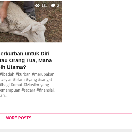
131
2
rkurban untuk Diri
atau Orang Tua, Mana
bih Utama?
 #Ibadah #kurban #merupakan
 #syiar #Islam #yang #sangat
 #bagi #umat #Muslim yang
kemampuan #secara #finansial.
ri...
MORE POSTS