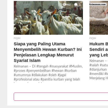
92
2
FIQIH
FIQIH
Siapa yang Paling Utama
Hukum Be
Menyembelih Hewan Kurban? Ini
Sendiri 
Penjelasan Lengkap Menurut
yang Le
Syariat Islam
Keimanan –
#salah #satu
Keimanan – Di #tengah #masyarakat #Muslim,
#dianjurkan
#proses #penyembelihan #hewan #kurban
#memiliki #
#umumnya #dilakukan #oleh #jagal
Menjelang Ha
#profesional atau #panitia kurban yang telah
berpengalaman dalam...