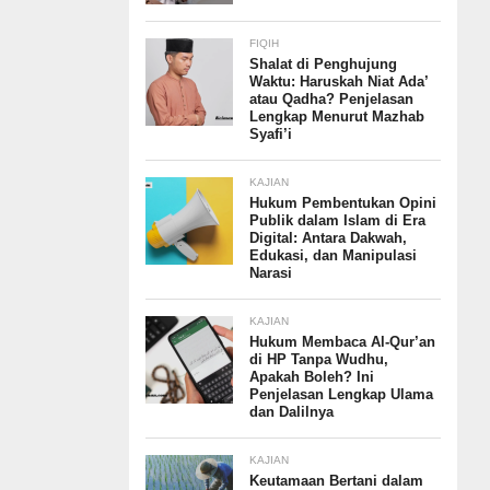
FIQIH
Shalat di Penghujung
Waktu: Haruskah Niat Ada’
atau Qadha? Penjelasan
Lengkap Menurut Mazhab
Syafi’i
KAJIAN
Hukum Pembentukan Opini
Publik dalam Islam di Era
Digital: Antara Dakwah,
Edukasi, dan Manipulasi
Narasi
KAJIAN
Hukum Membaca Al-Qur’an
di HP Tanpa Wudhu,
Apakah Boleh? Ini
Penjelasan Lengkap Ulama
dan Dalilnya
KAJIAN
Keutamaan Bertani dalam