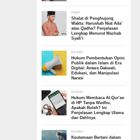
FIQIH
Shalat di Penghujung
Waktu: Haruskah Niat Ada’
atau Qadha? Penjelasan
Lengkap Menurut Mazhab
Syafi’i
KAJIAN
Hukum Pembentukan Opini
Publik dalam Islam di Era
Digital: Antara Dakwah,
Edukasi, dan Manipulasi
Narasi
KAJIAN
Hukum Membaca Al-Qur’an
di HP Tanpa Wudhu,
Apakah Boleh? Ini
Penjelasan Lengkap Ulama
dan Dalilnya
KAJIAN
Keutamaan Bertani dalam