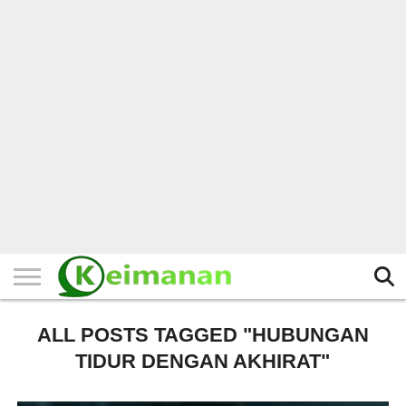
HOME
TERBARU
BERITA
KAJIAN
BUDAYA
EXPLORE
BISNIS
BIODATA
SEJARAH
LAINNYA
ALL POSTS TAGGED "HUBUNGAN
TIDUR DENGAN AKHIRAT"