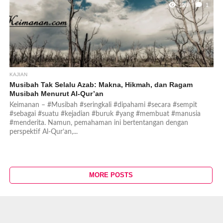
126
1
KAJIAN
Musibah Tak Selalu Azab: Makna, Hikmah, dan Ragam
Musibah Menurut Al-Qur’an
Keimanan – #Musibah #seringkali #dipahami #secara #sempit
#sebagai #suatu #kejadian #buruk #yang #membuat #manusia
#menderita. Namun, pemahaman ini bertentangan dengan
perspektif Al-Qur’an,...
MORE POSTS