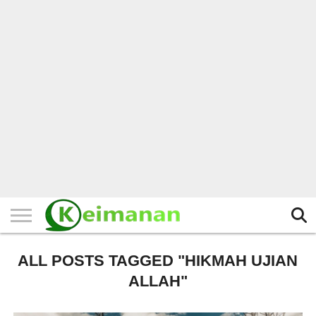
HOME
TERBARU
BERITA
KAJIAN
BUDAYA
EXPLORE
BISNIS
BIODATA
SEJARAH
LAINNYA
ALL POSTS TAGGED "HIKMAH UJIAN
ALLAH"