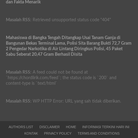
dan Fakta Menarik
Masalah RSS:
Retrieved unsupported status code "404"
Mahasiswa di Bangka Tengah Ditangkap Usai Tanam Ganja di
Bangunan Bekas Terminal Lama, Polisi Sita Barang Bukti 72,7 Gram
2 Pengedar Narkotika di Air Lintang Diringkus Polisi, 45 Paket
Sabu Seberat 20,47 Gram Berhasil Disita
Masalah RSS:
A feed could not be found at
`https://chordlirik.com/feed`; the status code is `200` and
content-type is `text/html`
Masalah RSS:
WP HTTP Error: URL yang sah tidak diberikan.
AUTHORS LIST
DISCLAIMER
HOME
INFORMASI TERKINI HARI INI
KONTAK
PRIVACY POLICY
TERMS AND CONDITIONS