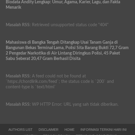
Biodata Andity Lengkap: Umur, Agama, Karier, Lagu, dan Fakta
Menarik
Masalah RSS:
Retrieved unsupported status code "404"
Mahasiswa di Bangka Tengah Ditangkap Usai Tanam Ganja di
Bangunan Bekas Terminal Lama, Polisi Sita Barang Bukti 72,7 Gram
2 Pengedar Narkotika di Air Lintang Diringkus Polisi, 45 Paket
Sabu Seberat 20,47 Gram Berhasil Disita
Masalah RSS:
A feed could not be found at
`https://chordlirik.com/feed`; the status code is `200` and
content-type is `text/html`
Masalah RSS:
WP HTTP Error: URL yang sah tidak diberikan.
AUTHORS LIST
DISCLAIMER
HOME
INFORMASI TERKINI HARI INI