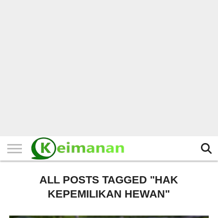
HOME
TERBARU
BERITA
KAJIAN
BUDAYA
EXPLORE
BISNIS
BIODATA
SEJARAH
LAINNYA
ALL POSTS TAGGED "HAK
KEPEMILIKAN HEWAN"