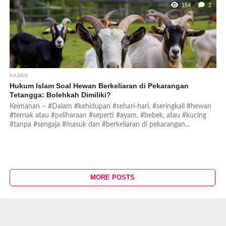
154
2
KAJIAN
Hukum Islam Soal Hewan Berkeliaran di Pekarangan
Tetangga: Bolehkah Dimiliki?
Keimanan – #Dalam #kehidupan #sehari-hari, #seringkali #hewan
#ternak atau #peliharaan #seperti #ayam, #bebek, atau #kucing
#tanpa #sengaja #masuk dan #berkeliaran di pekarangan...
MORE POSTS