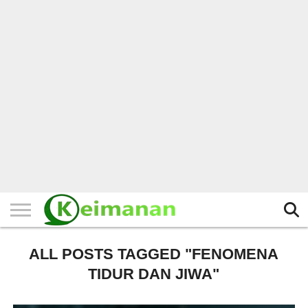
HOME
TERBARU
BERITA
KAJIAN
BUDAYA
EXPLORE
BISNIS
BIODATA
SEJARAH
LAINNYA
ALL POSTS TAGGED "FENOMENA
TIDUR DAN JIWA"