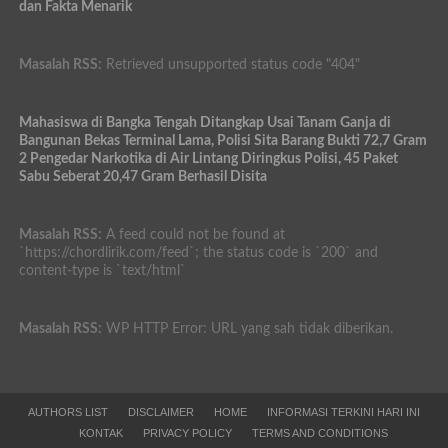
dan Fakta Menarik
Masalah RSS:
Retrieved unsupported status code "404"
Mahasiswa di Bangka Tengah Ditangkap Usai Tanam Ganja di
Bangunan Bekas Terminal Lama, Polisi Sita Barang Bukti 72,7 Gram
2 Pengedar Narkotika di Air Lintang Diringkus Polisi, 45 Paket
Sabu Seberat 20,47 Gram Berhasil Disita
Masalah RSS:
A feed could not be found at
`https://chordlirik.com/feed`; the status code is `200` and
content-type is `text/html`
Masalah RSS:
WP HTTP Error: URL yang sah tidak diberikan.
AUTHORS LIST
DISCLAIMER
HOME
INFORMASI TERKINI HARI INI
KONTAK
PRIVACY POLICY
TERMS AND CONDITIONS