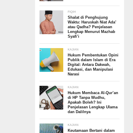
FIQIH
Shalat di Penghujung
Waktu: Haruskah Niat Ada’
atau Qadha? Penjelasan
Lengkap Menurut Mazhab
Syafi’i
KAJIAN
Hukum Pembentukan Opini
Publik dalam Islam di Era
Digital: Antara Dakwah,
Edukasi, dan Manipulasi
Narasi
KAJIAN
Hukum Membaca Al-Qur’an
di HP Tanpa Wudhu,
Apakah Boleh? Ini
Penjelasan Lengkap Ulama
dan Dalilnya
KAJIAN
Keutamaan Bertani dalam