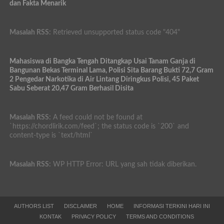
dan Fakta Menarik
Masalah RSS:
Retrieved unsupported status code "404"
Mahasiswa di Bangka Tengah Ditangkap Usai Tanam Ganja di
Bangunan Bekas Terminal Lama, Polisi Sita Barang Bukti 72,7 Gram
2 Pengedar Narkotika di Air Lintang Diringkus Polisi, 45 Paket
Sabu Seberat 20,47 Gram Berhasil Disita
Masalah RSS:
A feed could not be found at
`https://chordlirik.com/feed`; the status code is `200` and
content-type is `text/html`
Masalah RSS:
WP HTTP Error: URL yang sah tidak diberikan.
AUTHORS LIST
DISCLAIMER
HOME
INFORMASI TERKINI HARI INI
KONTAK
PRIVACY POLICY
TERMS AND CONDITIONS