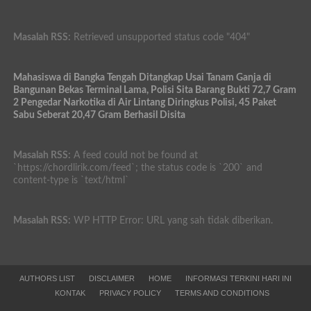
Masalah RSS:
Retrieved unsupported status code "404"
Mahasiswa di Bangka Tengah Ditangkap Usai Tanam Ganja di
Bangunan Bekas Terminal Lama, Polisi Sita Barang Bukti 72,7 Gram
2 Pengedar Narkotika di Air Lintang Diringkus Polisi, 45 Paket
Sabu Seberat 20,47 Gram Berhasil Disita
Masalah RSS:
A feed could not be found at
`https://chordlirik.com/feed`; the status code is `200` and
content-type is `text/html`
Masalah RSS:
WP HTTP Error: URL yang sah tidak diberikan.
AUTHORS LIST
DISCLAIMER
HOME
INFORMASI TERKINI HARI INI
KONTAK
PRIVACY POLICY
TERMS AND CONDITIONS