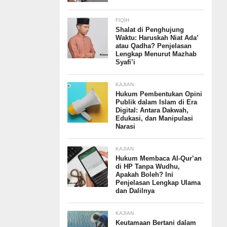
FIQIH
Shalat di Penghujung
Waktu: Haruskah Niat Ada’
atau Qadha? Penjelasan
Lengkap Menurut Mazhab
Syafi’i
KAJIAN
Hukum Pembentukan Opini
Publik dalam Islam di Era
Digital: Antara Dakwah,
Edukasi, dan Manipulasi
Narasi
KAJIAN
Hukum Membaca Al-Qur’an
di HP Tanpa Wudhu,
Apakah Boleh? Ini
Penjelasan Lengkap Ulama
dan Dalilnya
KAJIAN
Keutamaan Bertani dalam