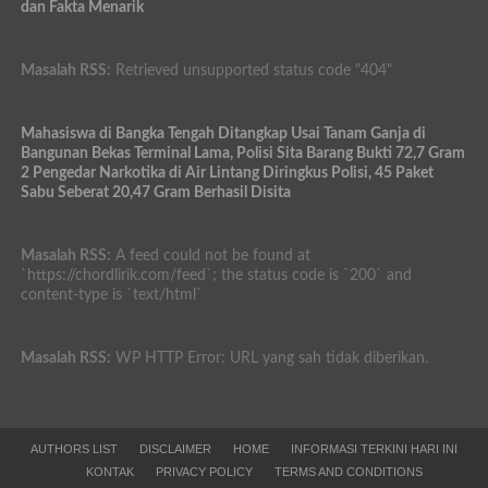
dan Fakta Menarik
Masalah RSS:
Retrieved unsupported status code "404"
Mahasiswa di Bangka Tengah Ditangkap Usai Tanam Ganja di
Bangunan Bekas Terminal Lama, Polisi Sita Barang Bukti 72,7 Gram
2 Pengedar Narkotika di Air Lintang Diringkus Polisi, 45 Paket
Sabu Seberat 20,47 Gram Berhasil Disita
Masalah RSS:
A feed could not be found at
`https://chordlirik.com/feed`; the status code is `200` and
content-type is `text/html`
Masalah RSS:
WP HTTP Error: URL yang sah tidak diberikan.
AUTHORS LIST
DISCLAIMER
HOME
INFORMASI TERKINI HARI INI
KONTAK
PRIVACY POLICY
TERMS AND CONDITIONS