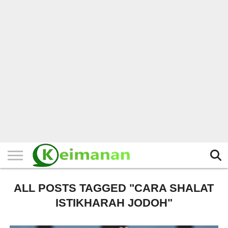
HOME
TERBARU
BERITA
KAJIAN
BUDAYA
EXPLORE
BISNIS
BIODATA
SEJARAH
LAINNYA
ALL POSTS TAGGED "CARA SHALAT
ISTIKHARAH JODOH"