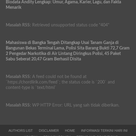
Biodata Andity Lengkap: Umur, Agama, Karier, Lagu, dan Fakta
Menarik
Masalah RSS:
Retrieved unsupported status code "404"
Mahasiswa di Bangka Tengah Ditangkap Usai Tanam Ganja di
Bangunan Bekas Terminal Lama, Polisi Sita Barang Bukti 72,7 Gram
2 Pengedar Narkotika di Air Lintang Diringkus Polisi, 45 Paket
Sabu Seberat 20,47 Gram Berhasil Disita
Masalah RSS:
A feed could not be found at
`https://chordlirik.com/feed`; the status code is `200` and
content-type is `text/html`
Masalah RSS:
WP HTTP Error: URL yang sah tidak diberikan.
AUTHORS LIST
DISCLAIMER
HOME
INFORMASI TERKINI HARI INI