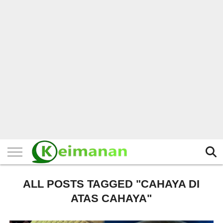
HOME
TERBARU
BERITA
KAJIAN
BUDAYA
EXPLORE
BISNIS
BIODATA
SEJARAH
LAINNYA
ALL POSTS TAGGED "CAHAYA DI
ATAS CAHAYA"