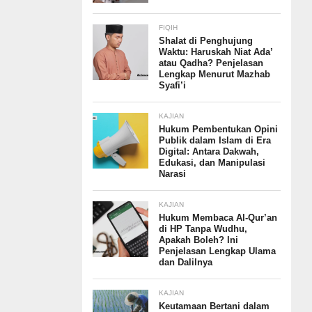
FIQIH
Shalat di Penghujung
Waktu: Haruskah Niat Ada’
atau Qadha? Penjelasan
Lengkap Menurut Mazhab
Syafi’i
KAJIAN
Hukum Pembentukan Opini
Publik dalam Islam di Era
Digital: Antara Dakwah,
Edukasi, dan Manipulasi
Narasi
KAJIAN
Hukum Membaca Al-Qur’an
di HP Tanpa Wudhu,
Apakah Boleh? Ini
Penjelasan Lengkap Ulama
dan Dalilnya
KAJIAN
Keutamaan Bertani dalam