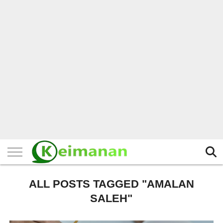
HOME
TERBARU
BERITA
KAJIAN
BUDAYA
EXPLORE
BISNIS
BIODATA
SEJARAH
LAINNYA
ALL POSTS TAGGED "AMALAN
SALEH"