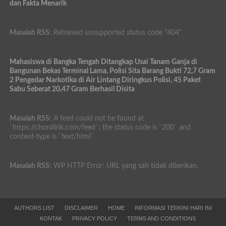
dan Fakta Menarik
Masalah RSS:
Retrieved unsupported status code "404"
Mahasiswa di Bangka Tengah Ditangkap Usai Tanam Ganja di
Bangunan Bekas Terminal Lama, Polisi Sita Barang Bukti 72,7 Gram
2 Pengedar Narkotika di Air Lintang Diringkus Polisi, 45 Paket
Sabu Seberat 20,47 Gram Berhasil Disita
Masalah RSS:
A feed could not be found at
`https://chordlirik.com/feed`; the status code is `200` and
content-type is `text/html`
Masalah RSS:
WP HTTP Error: URL yang sah tidak diberikan.
AUTHORS LIST
DISCLAIMER
HOME
INFORMASI TERKINI HARI INI
KONTAK
PRIVACY POLICY
TERMS AND CONDITIONS