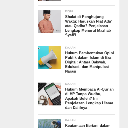
FIQIH
Shalat di Penghujung
Waktu: Haruskah Niat Ada’
atau Qadha? Penjelasan
Lengkap Menurut Mazhab
Syafi’i
KAJIAN
Hukum Pembentukan Opini
Publik dalam Islam di Era
Digital: Antara Dakwah,
Edukasi, dan Manipulasi
Narasi
KAJIAN
Hukum Membaca Al-Qur’an
di HP Tanpa Wudhu,
Apakah Boleh? Ini
Penjelasan Lengkap Ulama
dan Dalilnya
KAJIAN
Keutamaan Bertani dalam