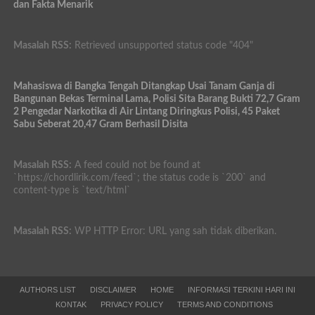
dan Fakta Menarik
Masalah RSS:
Retrieved unsupported status code "404"
Mahasiswa di Bangka Tengah Ditangkap Usai Tanam Ganja di
Bangunan Bekas Terminal Lama, Polisi Sita Barang Bukti 72,7 Gram
2 Pengedar Narkotika di Air Lintang Diringkus Polisi, 45 Paket
Sabu Seberat 20,47 Gram Berhasil Disita
Masalah RSS:
A feed could not be found at
`https://chordlirik.com/feed`; the status code is `200` and
content-type is `text/html`
Masalah RSS:
WP HTTP Error: URL yang sah tidak diberikan.
AUTHORS LIST
DISCLAIMER
HOME
INFORMASI TERKINI HARI INI
KONTAK
PRIVACY POLICY
TERMS AND CONDITIONS