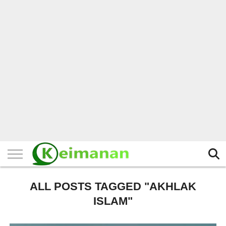
HOME
TERBARU
BERITA
KAJIAN
BUDAYA
EXPLORE
BISNIS
BIODATA
SEJARAH
LAINNYA
ALL POSTS TAGGED "AKHLAK
ISLAM"