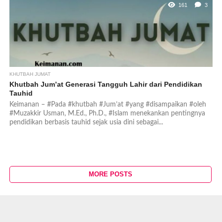
161
3
KHUTBAH JUMAT
Khutbah Jum’at Generasi Tangguh Lahir dari Pendidikan
Tauhid
Keimanan – #Pada #khutbah #Jum’at #yang #disampaikan #oleh
#Muzakkir Usman, M.Ed., Ph.D., #Islam menekankan pentingnya
pendidikan berbasis tauhid sejak usia dini sebagai...
MORE POSTS