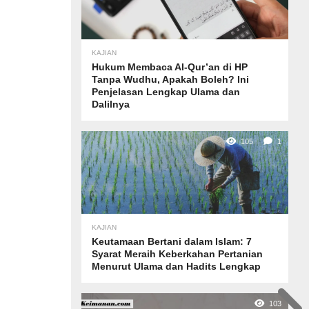
KAJIAN
Hukum Membaca Al-Qur’an di HP
Tanpa Wudhu, Apakah Boleh? Ini
Penjelasan Lengkap Ulama dan
Dalilnya
105
1
KAJIAN
Keutamaan Bertani dalam Islam: 7
Syarat Meraih Keberkahan Pertanian
Menurut Ulama dan Hadits Lengkap
103