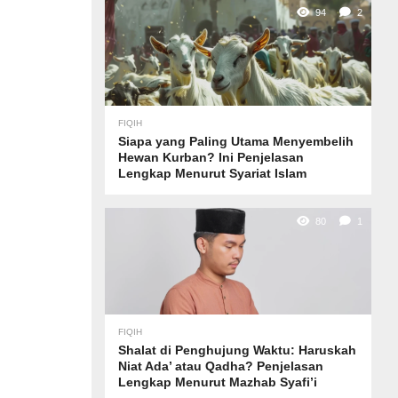
94
2
FIQIH
Siapa yang Paling Utama Menyembelih
Hewan Kurban? Ini Penjelasan
Lengkap Menurut Syariat Islam
80
1
FIQIH
Shalat di Penghujung Waktu: Haruskah
Niat Ada’ atau Qadha? Penjelasan
Lengkap Menurut Mazhab Syafi’i