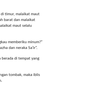
 di timur, malaikat maut
ah barat dan malaikat
alaikat maut selalu
 engkau memberiku minum?”
zha dan neraka Sa’ir”.
ia berada di tempat yang
ngan tombak, maka iblis
n.