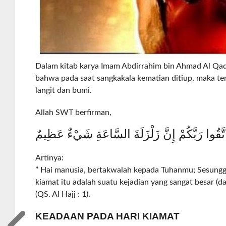
Dalam kitab karya Imam Abdirrahim bin Ahmad Al Qadh
bahwa pada saat sangkakala kematian ditiup, maka te
langit dan bumi.
Allah SWT berfirman,
 اتَّقُوا رَبَّكُمْ إِنَّ زَلْزَلَةَ السَّاعَةِ شَيْءٌ عَظِيمٌ
Artinya:
” Hai manusia, bertakwalah kepada Tuhanmu; Sesung
kiamat itu adalah suatu kejadian yang sangat besar (da
(QS. Al Hajj : 1).
KEADAAN PADA HARI KIAMAT