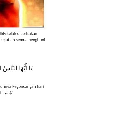
iy telah diceritakan
rkejutlah semua penghuni
يَا أَيُّهَا النَّاسُ
guhnya kegoncangan hari
hsyat).”