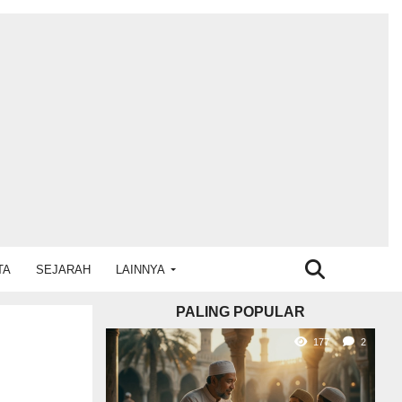
TA
SEJARAH
LAINNYA
PALING POPULAR
177
2