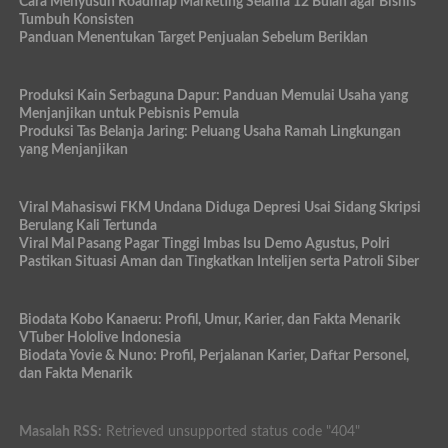
Cara Menyusun Roadmap Marketing Selama 12 Bulan agar Bisnis
Tumbuh Konsisten
Panduan Menentukan Target Penjualan Sebelum Beriklan
Produksi Kain Serbaguna Dapur: Panduan Memulai Usaha yang
Menjanjikan untuk Pebisnis Pemula
Produksi Tas Belanja Jaring: Peluang Usaha Ramah Lingkungan
yang Menjanjikan
Viral Mahasiswi FKM Undana Diduga Depresi Usai Sidang Skripsi
Berulang Kali Tertunda
Viral Mal Pasang Pagar Tinggi Imbas Isu Demo Agustus, Polri
Pastikan Situasi Aman dan Tingkatkan Intelijen serta Patroli Siber
Biodata Kobo Kanaeru: Profil, Umur, Karier, dan Fakta Menarik
VTuber Hololive Indonesia
Biodata Yovie & Nuno: Profil, Perjalanan Karier, Daftar Personel,
dan Fakta Menarik
Masalah RSS:
Retrieved unsupported status code "404"