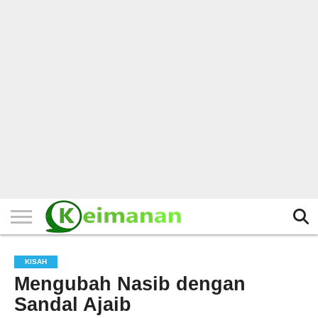
HOME
TERBARU
BERITA
KAJIAN
BUDAYA
EXPLORE
BISNIS
BIODATA
SEJARAH
LAINNYA
KISAH
Mengubah Nasib dengan
Sandal Ajaib