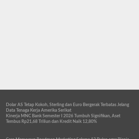
Dolar AS Tetap Kokoh, Sterling dan Euro Bergerak Terbatas Jelang
Data Tenaga Kerja Amerika Serikat
Kinerja MNC Bank Semester I 2026 Tumbuh Signifikan, Aset
Tembus Rp21,68 Triliun dan Kredit Naik 12,80%