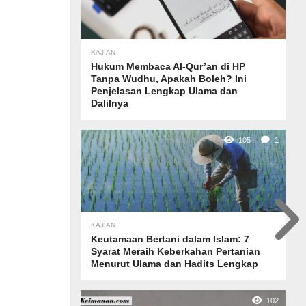
KAJIAN
Hukum Membaca Al-Qur’an di HP
Tanpa Wudhu, Apakah Boleh? Ini
Penjelasan Lengkap Ulama dan
Dalilnya
105
1
KAJIAN
Keutamaan Bertani dalam Islam: 7
Syarat Meraih Keberkahan Pertanian
Menurut Ulama dan Hadits Lengkap
102