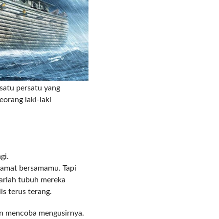
satu persatu yang
eorang laki-laki
gi.
elamat bersamamu. Tapi
iarlah tubuh mereka
s terus terang.
an mencoba mengusirnya.