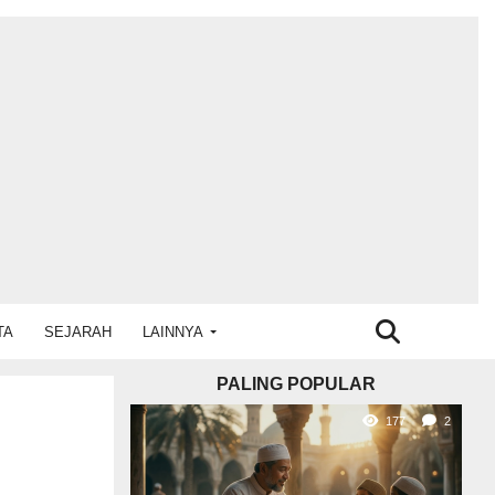
TA
SEJARAH
LAINNYA
PALING POPULAR
177
2