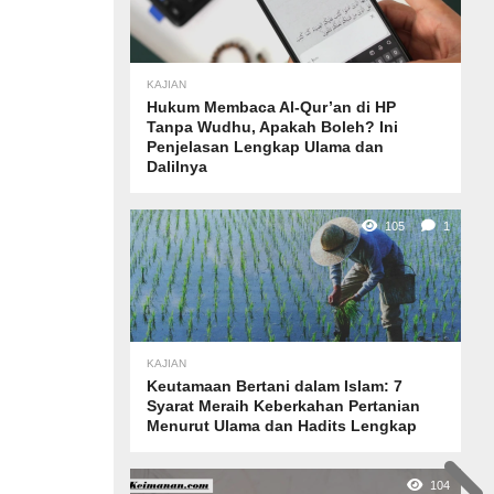
KAJIAN
Hukum Membaca Al-Qur’an di HP
Tanpa Wudhu, Apakah Boleh? Ini
Penjelasan Lengkap Ulama dan
Dalilnya
105
1
KAJIAN
Keutamaan Bertani dalam Islam: 7
Syarat Meraih Keberkahan Pertanian
Menurut Ulama dan Hadits Lengkap
104