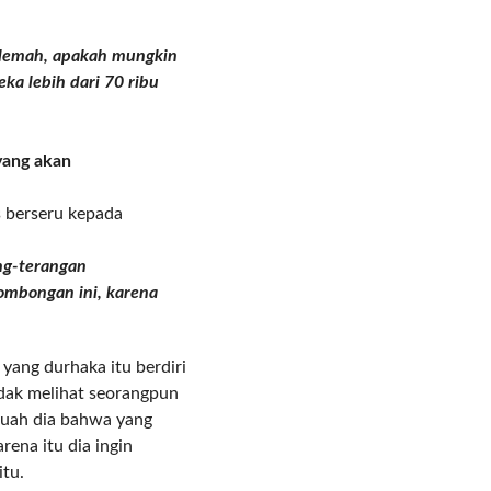
 lemah, apakah mungkin
ka lebih dari 70 ribu
yang akan
s berseru kepada
ng-terangan
ombongan ini, karena
yang durhaka itu berdiri
tidak melihat seorangpun
huah dia bahwa yang
rena itu dia ingin
itu.