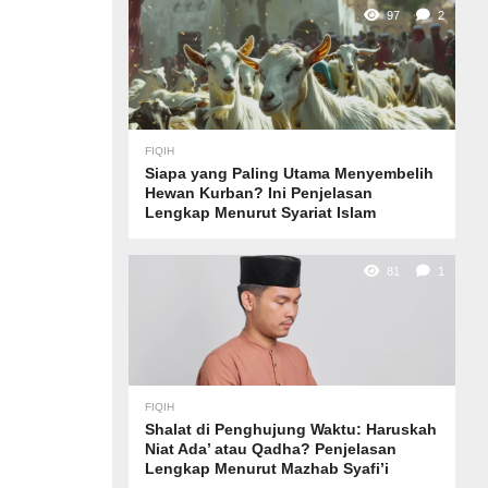
97
2
FIQIH
Siapa yang Paling Utama Menyembelih
Hewan Kurban? Ini Penjelasan
Lengkap Menurut Syariat Islam
81
1
FIQIH
Shalat di Penghujung Waktu: Haruskah
Niat Ada’ atau Qadha? Penjelasan
Lengkap Menurut Mazhab Syafi’i