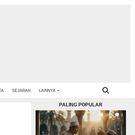
TA
SEJARAH
LAINNYA
PALING POPULAR
181
2