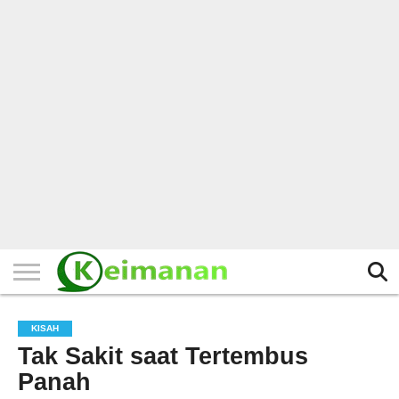
HOME
TERBARU
BERITA
KAJIAN
BUDAYA
EXPLORE
BISNIS
BIODATA
SEJARAH
LAINNYA
KISAH
Tak Sakit saat Tertembus
Panah