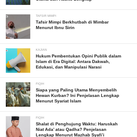
TAFSIR MIMPI
Tafsir Mimpi Berkhutbah di Mimbar
Menurut Ibnu Sirin
KAJIAN
Hukum Pembentukan Opini Publik dalam
Islam di Era Digital: Antara Dakwah,
Edukasi, dan Manipulasi Narasi
FIQIH
Siapa yang Paling Utama Menyembelih
Hewan Kurban? Ini Penjelasan Lengkap
Menurut Syariat Islam
FIQIH
Shalat di Penghujung Waktu: Haruskah
Niat Ada’ atau Qadha? Penjelasan
Lengkap Menurut Mazhab Syafi’i