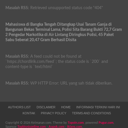
Masalah RSS:
Retrieved unsupported status code "404"
Mahasiswa di Bangka Tengah Ditangkap Usai Tanam Ganja di
Bangunan Bekas Terminal Lama, Polisi Sita Barang Bukti 72,7 Gram
2 Pengedar Narkotika di Air Lintang Diringkus Polisi, 45 Paket
Sabu Seberat 20,47 Gram Berhasil Disita
Masalah RSS:
A feed could not be found at
`https://chordlirik.com/feed`; the status code is `200` and
content-type is `text/html`
Masalah RSS:
WP HTTP Error: URL yang sah tidak diberikan.
AUTHORS LIST
DISCLAIMER
HOME
INFORMASI TERKINI HARI INI
KONTAK
PRIVACY POLICY
TERMS AND CONDITIONS
Copyright © 2026 Keimanan.com. Theme by
Topoin.com
, powered
Pugur.com
,
Sponsor
Topbisnisonline.com
-
Aopok.com
-
Iklans.com
.