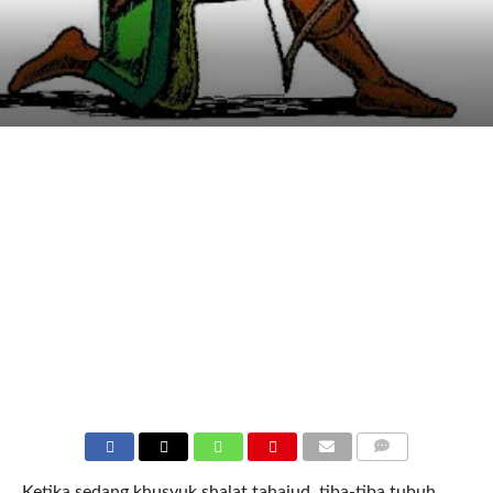
COMMENTS
Ketika sedang khusyuk shalat tahajud, tiba-tiba tubuh