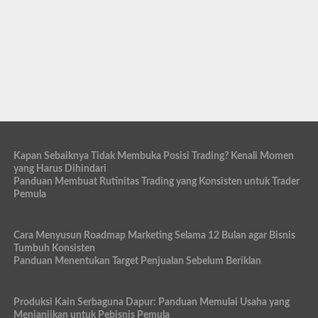
Kapan Sebaiknya Tidak Membuka Posisi Trading? Kenali Momen
yang Harus Dihindari
Panduan Membuat Rutinitas Trading yang Konsisten untuk Trader
Pemula
Cara Menyusun Roadmap Marketing Selama 12 Bulan agar Bisnis
Tumbuh Konsisten
Panduan Menentukan Target Penjualan Sebelum Beriklan
Produksi Kain Serbaguna Dapur: Panduan Memulai Usaha yang
Menjanjikan untuk Pebisnis Pemula