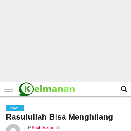
HOME
TERBARU
BERITA
KAJIAN
BUDAYA
EXPLORE
BISNIS
BIODATA
SEJARAH
LAINNYA
KISAH
Rasulullah Bisa Menghilang
By
Kisah Islami