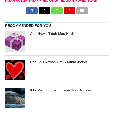
KISAH MUSLIM
,
KISAH NABI
,
KISAH TELADAN
,
NOVEL ISLAMI
RECOMMENDED FOR YOU
Abu NawasTidak Mau Hadiah
Doa Abu Nawas Untuk Minta Jodoh
Iblis Mendompleng Kapal Nabi Nuh as