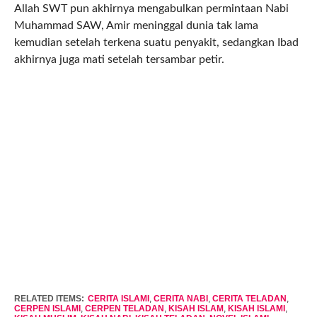
Allah SWT pun akhirnya mengabulkan permintaan Nabi
Muhammad SAW, Amir meninggal dunia tak lama
kemudian setelah terkena suatu penyakit, sedangkan Ibad
akhirnya juga mati setelah tersambar petir.
RELATED ITEMS:
CERITA ISLAMI
,
CERITA NABI
,
CERITA TELADAN
,
CERPEN ISLAMI
,
CERPEN TELADAN
,
KISAH ISLAM
,
KISAH ISLAMI
,