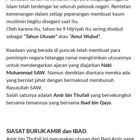
Islam telah terdengar ke seluruh pelosok negeri. Rentetan
kemenangan dalam setiap peperangan membuat kaum
muslimin begitu disegani saat itu.
Oleh karena itu, tahun ke 9 Hijriyah itu sering disebut
sebagai
“Tahun Utusan”
atau
“Amul Wufud”.
Keadaan yang berada di puncak telah membuat para
pemimpin negara tetangga ramai mengirimkan utusannya
untuk mendengarkan ajaran yang diajarkan
Nabi
Muhammad SAW
. Namun demikian diantara mereka ada
yang berniat jahat dengan bermaksud membunuh
Rasulullah SAW.
Salah satunya adalah
Amir bin Thufail
yang bersekongkol
bersama temannya yang bernama
Ibad bin Qays
.
SIASAT BURUK AMIR dan IBAD
.
Amir bin Thufail ini merupakan utusan dari Bani Amir yang