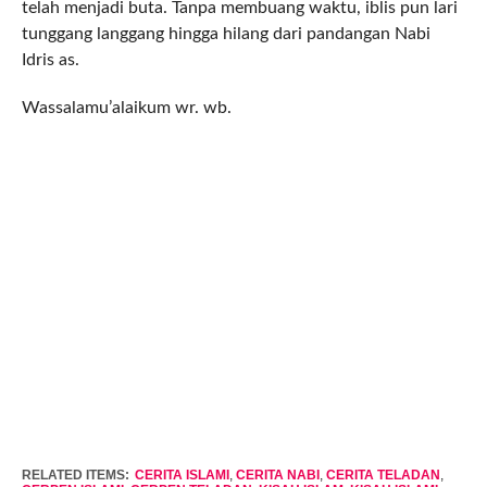
telah menjadi buta. Tanpa membuang waktu, iblis pun lari
tunggang langgang hingga hilang dari pandangan Nabi
Idris as.
Wassalamu’alaikum wr. wb.
RELATED ITEMS:
CERITA ISLAMI
,
CERITA NABI
,
CERITA TELADAN
,