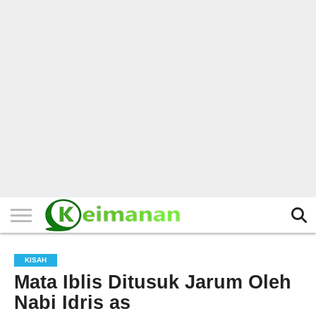
HOME
TERBARU
BERITA
KAJIAN
BUDAYA
EXPLORE
BISNIS
BIODATA
SEJARAH
LAINNYA
KISAH
Mata Iblis Ditusuk Jarum Oleh
Nabi Idris as