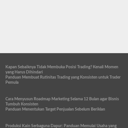
Kapan Sebaiknya Tidak Membuka Posisi Trading? Kenali Momen
yang Harus Dihindari
Panduan Membuat Rutinitas Trading yang Konsisten untuk Trader
Pemula
Cara Menyusun Roadmap Marketing Selama 12 Bulan agar Bisnis
Tumbuh Konsisten
Panduan Menentukan Target Penjualan Sebelum Beriklan
Produksi Kain Serbaguna Dapur: Panduan Memulai Usaha yang