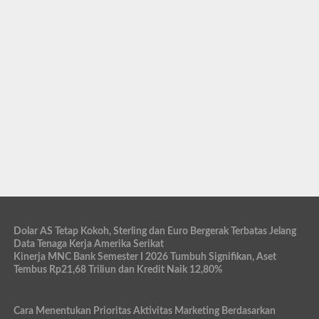
Dolar AS Tetap Kokoh, Sterling dan Euro Bergerak Terbatas Jelang
Data Tenaga Kerja Amerika Serikat
Kinerja MNC Bank Semester I 2026 Tumbuh Signifikan, Aset
Tembus Rp21,68 Triliun dan Kredit Naik 12,80%
Cara Menentukan Prioritas Aktivitas Marketing Berdasarkan