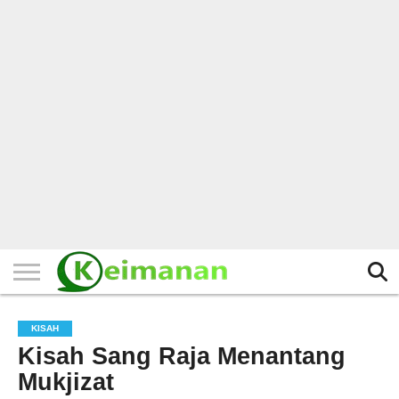
HOME
TERBARU
BERITA
KAJIAN
BUDAYA
EXPLORE
BISNIS
BIODATA
SEJARAH
LAINNYA
KISAH
Kisah Sang Raja Menantang
Mukjizat