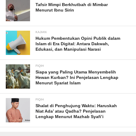
Tafsir Mimpi Berkhutbah di Mimbar
Menurut Ibnu Sirin
KAJIAN
Hukum Pembentukan Opini Publik dalam
Islam di Era Digital: Antara Dakwah,
Edukasi, dan Manipulasi Narasi
FIQIH
Siapa yang Paling Utama Menyembelih
Hewan Kurban? Ini Penjelasan Lengkap
Menurut Syariat Islam
FIQIH
Shalat di Penghujung Waktu: Haruskah
Niat Ada’ atau Qadha? Penjelasan
Lengkap Menurut Mazhab Syafi’i