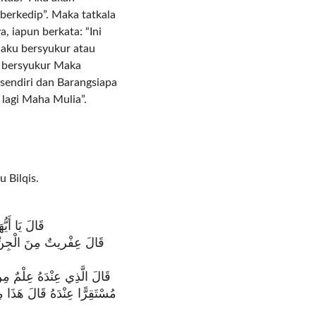
erkedip”. Maka tatkala
, iapun berkata: “Ini
aku bersyukur atau
g bersyukur Maka
sendiri dan Barangsiapa
lagi Maha Mulia”.
.
 Bilqis.
قَالَ يَا أَيُّ
قَالَ عِفْريتٌ مِنَ الْجِنِّ أَ
قَالَ الَّذِي عِنْدَهُ عِلْمٌ مِنَ 
مُسْتَقِرًّا عِنْدَهُ قَالَ هَذَا مِ