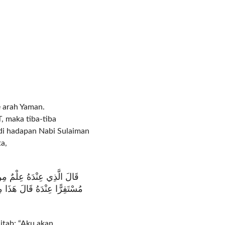
 arah Yaman.
, maka tiba-tiba
 di hadapan Nabi Sulaiman
ta,
قَالَ الَّذِي عِنْدَهُ عِلْمٌ مِنَ 
مُسْتَقِرًّا عِنْدَهُ قَالَ هَذَا مِ
itab: “Aku akan