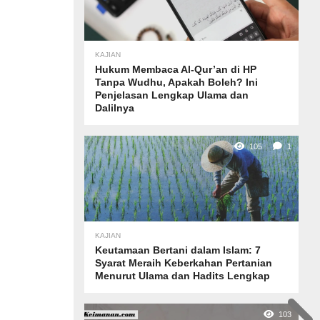
KAJIAN
Hukum Membaca Al-Qur’an di HP
Tanpa Wudhu, Apakah Boleh? Ini
Penjelasan Lengkap Ulama dan
Dalilnya
105
1
KAJIAN
Keutamaan Bertani dalam Islam: 7
Syarat Meraih Keberkahan Pertanian
Menurut Ulama dan Hadits Lengkap
103