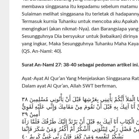
membawa singgasana itu kepadamu sebelum matamu b
Sulaiman melihat singgasana itu terletak di hadapannya
Termasuk kurnia Tuhanku untuk mencoba aku Apakah 
mengingkari (akan nikmat-Nya). dan Barangsiapa yan
Sesungguhnya Dia bersyukur untuk (kebaikan) dirinya 
yang ingkar, Maka Sesungguhnya Tuhanku Maha Kaya 
(QS. An-Naml: 40).
Surat An-Naml 27: 38-40 sebagai pedoman artikel ini
Ayat-Ayat Al Qur’an Yang Menjelaskan Singgasana Ratu
Dalam ayat Al Qur’an, Allah SWT berfirman,
هَا الْمَلأ أَيُّكُمْ يَأْتِينِي بِعَرْشِهَا قَبْلَ أَنْ يَأْتُونِي مُسْلِمِينَ ٣٨
نَا آتِيكَ بِهِ قَبْلَ أَنْ تَقُومَ مِنْ مَقَامِكَ وَإِنِّي عَلَيْهِ لَقَوِيٌّ
أَمِينٌ ٣٩
الْكِتَابِ أَنَا آتِيكَ بِهِ قَبْلَ أَنْ يَرْتَدَّ إِلَيْكَ طَرْفُكَ فَلَمَّا رَآهُ
نْ فَضْلِ رَبِّي لِيَبْلُوَنِي أَأَشْكُرُ أَمْ أَكْفُرُ وَمَنْ شَكَرَ فَإِنَّمَا
يَشْكُرُ لِنَفْسِهِ وَمَنْ كَفَرَ فَإِنَّ رَبِّي غَنِيٌّ كَرِيمٌ ٤٠