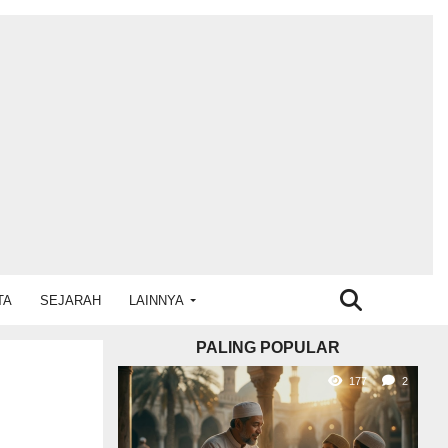
TA
SEJARAH
LAINNYA
PALING POPULAR
177
2