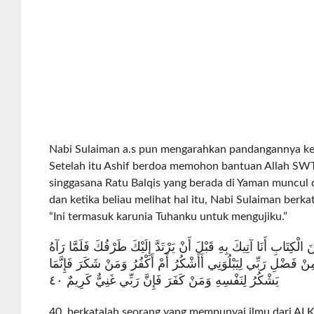
Nabi Sulaiman a.s pun mengarahkan pandangannya ke
Setelah itu Ashif berdoa memohon bantuan Allah SWT
singgasana Ratu Balqis yang berada di Yaman muncul
dan ketika beliau melihat hal itu, Nabi Sulaiman berka
“Ini termasuk karunia Tuhanku untuk mengujiku.”
الْكِتَابِ أَنَا آتِيكَ بِهِ قَبْلَ أَنْ يَرْتَدَّ إِلَيْكَ طَرْفُكَ فَلَمَّا رَآهُ
نْ فَضْلِ رَبِّي لِيَبْلُوَنِي أَأَشْكُرُ أَمْ أَكْفُرُ وَمَنْ شَكَرَ فَإِنَّمَا
يَشْكُرُ لِنَفْسِهِ وَمَنْ كَفَرَ فَإِنَّ رَبِّي غَنِيٌّ كَرِيمٌ ٤٠
40. berkatalah seorang yang mempunyai ilmu dari AI K