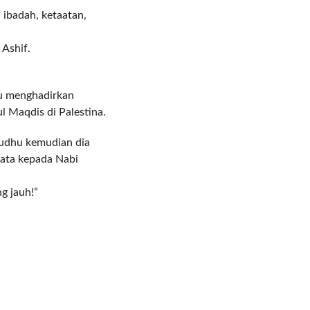
ibadah, ketaatan,
Ashif.
pu menghadirkan
l Maqdis di Palestina.
wudhu kemudian dia
kata kepada Nabi
g jauh!”