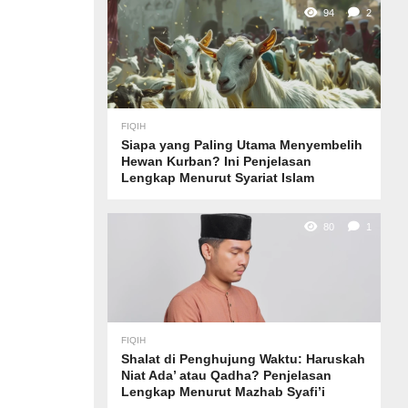
94
2
FIQIH
Siapa yang Paling Utama Menyembelih
Hewan Kurban? Ini Penjelasan
Lengkap Menurut Syariat Islam
80
1
FIQIH
Shalat di Penghujung Waktu: Haruskah
Niat Ada’ atau Qadha? Penjelasan
Lengkap Menurut Mazhab Syafi’i