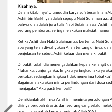
Kisahnya.
Dalam kitab Ihya’ Ulumuddin karya sufi besar Imam A
Ashif bin Barkhiya adalah sepupu Nabi Sulaiman a.s, d
bahwa dia adalah juru tulis Nabi Sulaiman a.s. Ashif i
seorang pemboros, sering melakukan maksiat, namun 
Ketika Ashif dan Nabi Sulaiman a.s bertemu, Nabi Su
apa yang telah diwahyukan Allah tentang dirinya, da
penjelasan tersebut, Ashif keluar dan menaiki bukit.
Di bukit itulah dia menengadahkan kepala ke langit d
“Tuhanku, Junjunganku, Engkau ya Engkau, aku ya ak
bertobat sedangkan Engkau tidak menerima tobatku?
Bagaimana aku akan minta perlindungan dari dosa se
menjagaku? Aku pasti kembali.”
Demikianlah akhirnya Ashif ini meminta pertolongan 
dirinya berubah drastis dari seorang yang selalu mel
orang yang patuh kepada perintah Allah SWT.