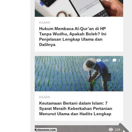
KAJIAN
Hukum Membaca Al-Qur’an di HP
Tanpa Wudhu, Apakah Boleh? Ini
Penjelasan Lengkap Ulama dan
Dalilnya
105
1
KAJIAN
Keutamaan Bertani dalam Islam: 7
Syarat Meraih Keberkahan Pertanian
Menurut Ulama dan Hadits Lengkap
104