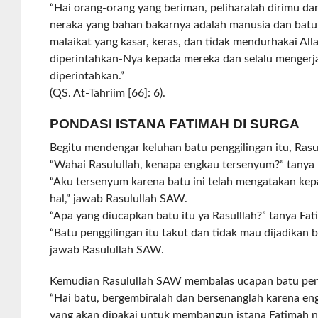
“Hai orang-orang yang beriman, peliharalah dirimu da
neraka yang bahan bakarnya adalah manusia dan batu
malaikat yang kasar, keras, dan tidak mendurhakai Al
diperintahkan-Nya kepada mereka dan selalu mengerj
diperintahkan.”
(QS. At-Tahriim [66]: 6).
PONDASI ISTANA FATIMAH DI SURGA
Begitu mendengar keluhan batu penggilingan itu, Ras
“Wahai Rasulullah, kenapa engkau tersenyum?” tanya 
“Aku tersenyum karena batu ini telah mengatakan ke
hal,” jawab Rasulullah SAW.
“Apa yang diucapkan batu itu ya Rasulllah?” tanya Fat
“Batu penggilingan itu takut dan tidak mau dijadikan 
jawab Rasulullah SAW.
Kemudian Rasulullah SAW membalas ucapan batu peng
“Hai batu, bergembiralah dan bersenanglah karena en
yang akan dipakai untuk membangun istana Fatimah na