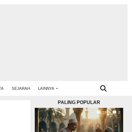
TA
SEJARAH
LAINNYA
PALING POPULAR
181
2