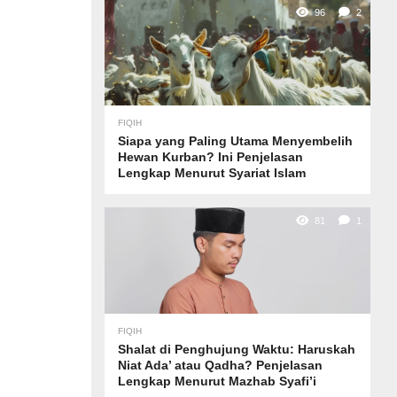
96
2
FIQIH
Siapa yang Paling Utama Menyembelih
Hewan Kurban? Ini Penjelasan
Lengkap Menurut Syariat Islam
81
1
FIQIH
Shalat di Penghujung Waktu: Haruskah
Niat Ada’ atau Qadha? Penjelasan
Lengkap Menurut Mazhab Syafi’i