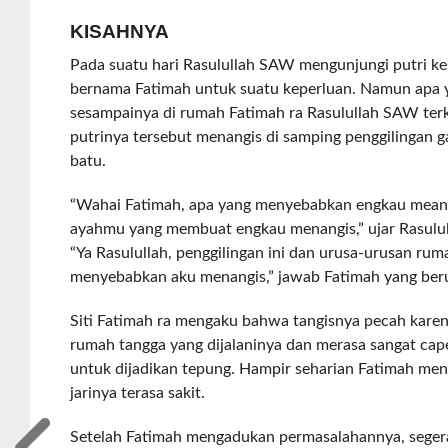
KISAHNYA
Pada suatu hari Rasulullah SAW mengunjungi putri k
bernama Fatimah untuk suatu keperluan. Namun apa y
sesampainya di rumah Fatimah ra Rasulullah SAW ter
putrinya tersebut menangis di samping penggilingan 
batu.
“Wahai Fatimah, apa yang menyebabkan engkau mean
ayahmu yang membuat engkau menangis,” ujar Rasulu
“Ya Rasulullah, penggilingan ini dan urusa-urusan ru
menyebabkan aku menangis,” jawab Fatimah yang berur
Siti Fatimah ra mengaku bahwa tangisnya pecah karen
rumah tangga yang dijalaninya dan merasa sangat ca
untuk dijadikan tepung. Hampir seharian Fatimah meng
jarinya terasa sakit.
Setelah Fatimah mengadukan permasalahannya, seger