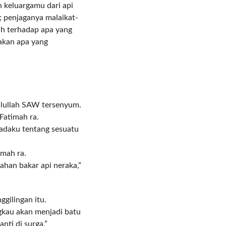
n keluargamu dari api
; penjaganya malaikat-
lah terhadap apa yang
akan apa yang
ulullah SAW tersenyum.
Fatimah ra.
padaku tentang sesuatu
imah ra.
bahan bakar api neraka,”
gilingan itu.
gkau akan menjadi batu
nti di surga.”