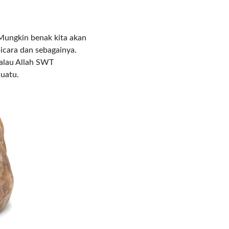
COMMENTS
 Mungkin benak kita akan
bicara dan sebagainya.
alau Allah SWT
suatu.