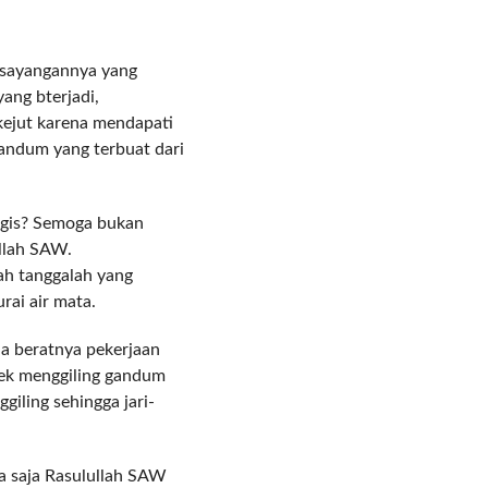
esayangannya yang
ang bterjadi,
kejut karena mendapati
gandum yang terbuat dari
gis? Semoga bukan
llah SAW.
mah tanggalah yang
ai air mata.
a beratnya pekerjaan
pek menggiling gandum
giling sehingga jari-
a saja Rasulullah SAW