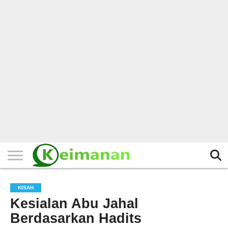
HOME
TERBARU
BERITA
KAJIAN
BUDAYA
EXPLORE
BISNIS
BIODATA
SEJARAH
LAINNYA
KISAH
Kesialan Abu Jahal
Berdasarkan Hadits