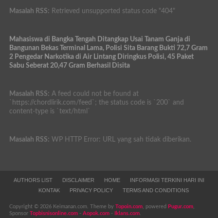
Masalah RSS:
Retrieved unsupported status code "404"
Mahasiswa di Bangka Tengah Ditangkap Usai Tanam Ganja di
Bangunan Bekas Terminal Lama, Polisi Sita Barang Bukti 72,7 Gram
2 Pengedar Narkotika di Air Lintang Diringkus Polisi, 45 Paket
Sabu Seberat 20,47 Gram Berhasil Disita
Masalah RSS:
A feed could not be found at
`https://chordlirik.com/feed`; the status code is `200` and
content-type is `text/html`
Masalah RSS:
WP HTTP Error: URL yang sah tidak diberikan.
AUTHORS LIST
DISCLAIMER
HOME
INFORMASI TERKINI HARI INI
KONTAK
PRIVACY POLICY
TERMS AND CONDITIONS
Copyright © 2026 Keimanan.com. Theme by
Topoin.com
, powered
Pugur.com
,
Sponsor
Topbisnisonline.com
-
Aopok.com
-
Iklans.com
.