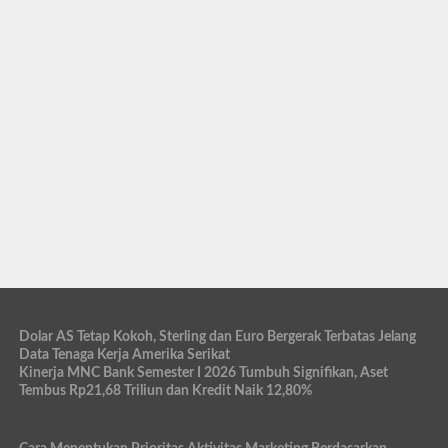
Dolar AS Tetap Kokoh, Sterling dan Euro Bergerak Terbatas Jelang
Data Tenaga Kerja Amerika Serikat
Kinerja MNC Bank Semester I 2026 Tumbuh Signifikan, Aset
Tembus Rp21,68 Triliun dan Kredit Naik 12,80%