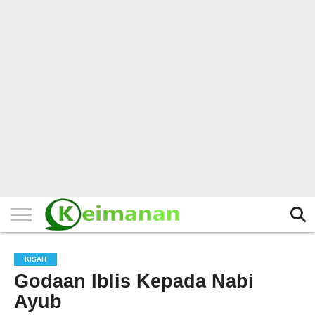
HOME
TERBARU
BERITA
KAJIAN
BUDAYA
EXPLORE
BISNIS
BIODATA
SEJARAH
LAINNYA
KISAH
Godaan Iblis Kepada Nabi
Ayub