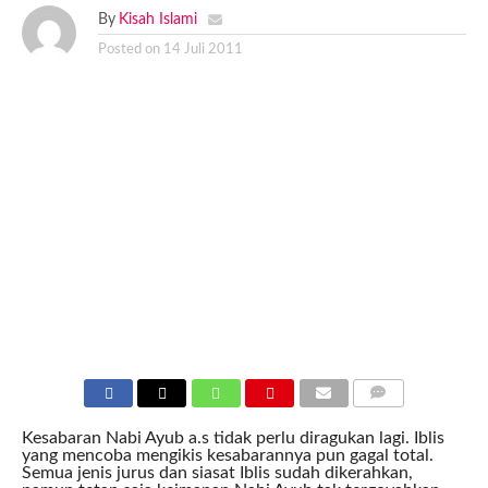
By
Kisah Islami
Posted on
14 Juli 2011
COMMENTS
Kesabaran Nabi Ayub a.s tidak perlu diragukan lagi. Iblis
yang mencoba mengikis kesabarannya pun gagal total.
Semua jenis jurus dan siasat Iblis sudah dikerahkan,