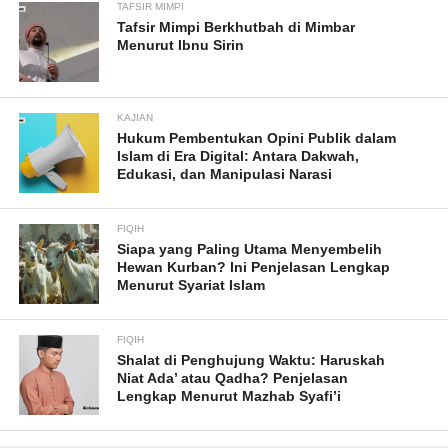
TAFSIR MIMPI
Tafsir Mimpi Berkhutbah di Mimbar
Menurut Ibnu Sirin
KAJIAN
Hukum Pembentukan Opini Publik dalam
Islam di Era Digital: Antara Dakwah,
Edukasi, dan Manipulasi Narasi
FIQIH
Siapa yang Paling Utama Menyembelih
Hewan Kurban? Ini Penjelasan Lengkap
Menurut Syariat Islam
FIQIH
Shalat di Penghujung Waktu: Haruskah
Niat Ada’ atau Qadha? Penjelasan
Lengkap Menurut Mazhab Syafi’i