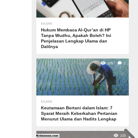
KAJIAN
Hukum Membaca Al-Qur’an di HP
Tanpa Wudhu, Apakah Boleh? Ini
Penjelasan Lengkap Ulama dan
Dalilnya
105
1
KAJIAN
Keutamaan Bertani dalam Islam: 7
Syarat Meraih Keberkahan Pertanian
Menurut Ulama dan Hadits Lengkap
103