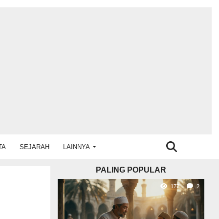
TA
SEJARAH
LAINNYA
PALING POPULAR
177
2