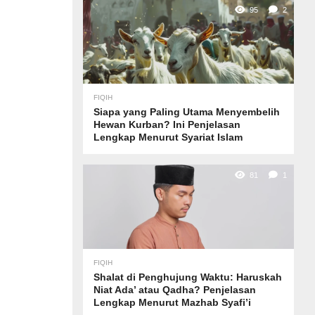
95
2
FIQIH
Siapa yang Paling Utama Menyembelih
Hewan Kurban? Ini Penjelasan
Lengkap Menurut Syariat Islam
81
1
FIQIH
Shalat di Penghujung Waktu: Haruskah
Niat Ada’ atau Qadha? Penjelasan
Lengkap Menurut Mazhab Syafi’i