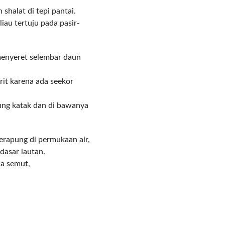
shalat di tepi pantai.
iau tertuju pada pasir-
 menyeret selembar daun
erit karena ada seekor
ung katak dan di bawanya
erapung di permukaan air,
asar lautan.
da semut,