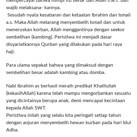
mempercayai bahwa mimpi itu benar dari Allah s.w.t. dan
wajib melaksana- kannya.
Sesudah nyata kesabaran dan ketaatan Ibrahim dan Ismail
a.s. Maka Allah melarang menyembelih Ismail dan untuk
meneruskan korban, Allah menggantinya dengan seekor
sembelihan (kambing). Peristiwa ini menjadi dasar
disyariatkannya Qurban yang dilakukan pada hari raya
haji.
Para ulama sepakat bahwa yang dimaksud dengan
sembelihan besar adalah kambing atau domba.
Nabi Ibrahim as berhasil meraih predikat Khalilullah
(kekasihAllah) karena telah mampu mengorbankan sesuatu
yang dicintainya berupa anak, demi mencapai kecintaan
kepada Allah SWT.
Peristiwa inilah yang selalu kita peringati setiap tahun
dengan anjuran menyembelih hewan kurban pada hari Idul
Adha.