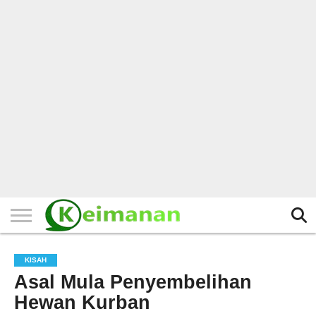
HOME
TERBARU
BERITA
KAJIAN
BUDAYA
EXPLORE
BISNIS
BIODATA
SEJARAH
LAINNYA
KISAH
Asal Mula Penyembelihan
Hewan Kurban