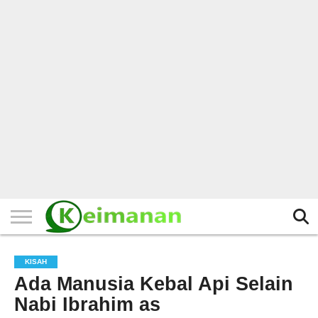
HOME
TERBARU
BERITA
KAJIAN
BUDAYA
EXPLORE
BISNIS
BIODATA
SEJARAH
LAINNYA
KISAH
Ada Manusia Kebal Api Selain
Nabi Ibrahim as