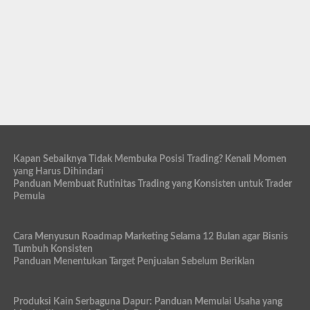
Kapan Sebaiknya Tidak Membuka Posisi Trading? Kenali Momen
yang Harus Dihindari
Panduan Membuat Rutinitas Trading yang Konsisten untuk Trader
Pemula
Cara Menyusun Roadmap Marketing Selama 12 Bulan agar Bisnis
Tumbuh Konsisten
Panduan Menentukan Target Penjualan Sebelum Beriklan
Produksi Kain Serbaguna Dapur: Panduan Memulai Usaha yang