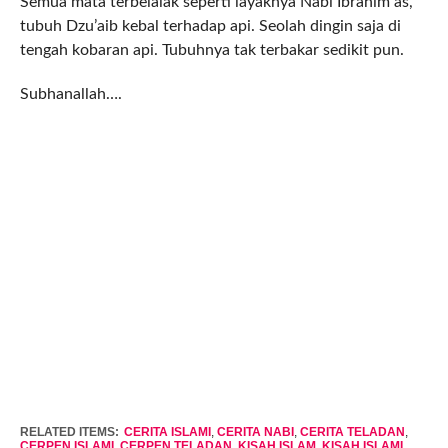
Semua mata terbelalak seperti layaknya Nabi Ibrahim as,
tubuh Dzu’aib kebal terhadap api. Seolah dingin saja di
tengah kobaran api. Tubuhnya tak terbakar sedikit pun.
Subhanallah….
RELATED ITEMS:
CERITA ISLAMI
,
CERITA NABI
,
CERITA TELADAN
,
CERPEN ISLAMI
,
CERPEN TELADAN
,
KISAH ISLAM
,
KISAH ISLAMI
,