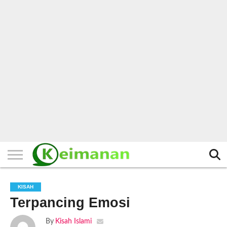
HOME
TERBARU
BERITA
KAJIAN
BUDAYA
EXPLORE
BISNIS
BIODATA
SEJARAH
LAINNYA
KISAH
Terpancing Emosi
By
Kisah Islami