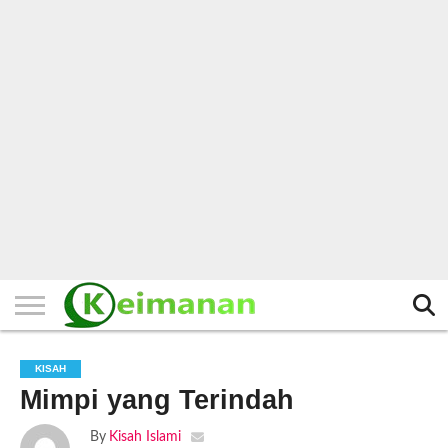
HOME
TERBARU
BERITA
KAJIAN
BUDAYA
EXPLORE
BISNIS
BIODATA
SEJARAH
LAINNYA
KISAH
Mimpi yang Terindah
By
Kisah Islami