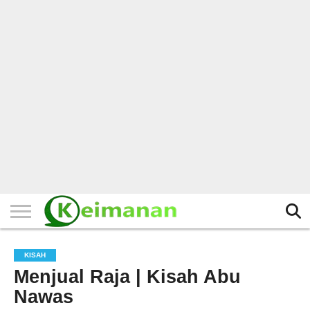
HOME
TERBARU
BERITA
KAJIAN
BUDAYA
EXPLORE
BISNIS
BIODATA
SEJARAH
LAINNYA
KISAH
Menjual Raja | Kisah Abu
Nawas