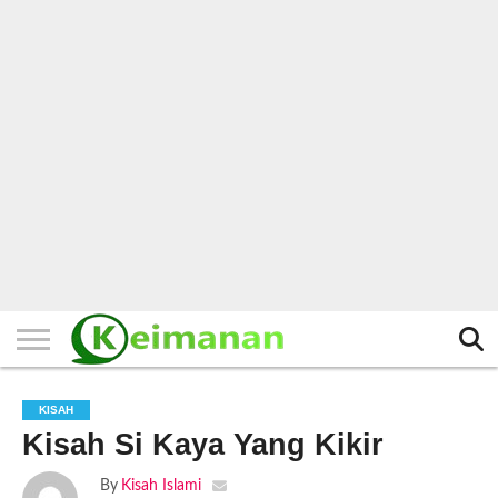
HOME
TERBARU
BERITA
KAJIAN
BUDAYA
EXPLORE
BISNIS
BIODATA
SEJARAH
LAINNYA
KISAH
Kisah Si Kaya Yang Kikir
By
Kisah Islami