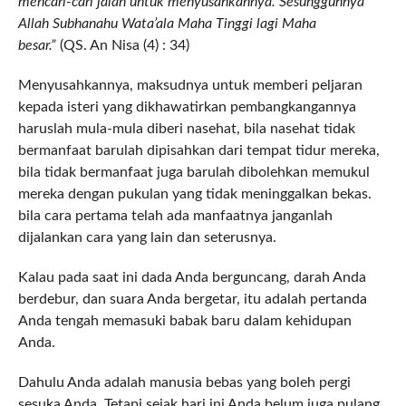
mencari-cari jalan untuk menyusahkannya. Sesungguhnya
Allah Subhanahu Wata’ala Maha Tinggi lagi Maha
besar.”
(QS. An Nisa (4) : 34)
Menyusahkannya, maksudnya untuk memberi peljaran
kepada isteri yang dikhawatirkan pembangkangannya
haruslah mula-mula diberi nasehat, bila nasehat tidak
bermanfaat barulah dipisahkan dari tempat tidur mereka,
bila tidak bermanfaat juga barulah dibolehkan memukul
mereka dengan pukulan yang tidak meninggalkan bekas.
bila cara pertama telah ada manfaatnya janganlah
dijalankan cara yang lain dan seterusnya.
Kalau pada saat ini dada Anda berguncang, darah Anda
berdebur, dan suara Anda bergetar, itu adalah pertanda
Anda tengah memasuki babak baru dalam kehidupan
Anda.
Dahulu Anda adalah manusia bebas yang boleh pergi
sesuka Anda. Tetapi sejak hari ini Anda belum juga pulang