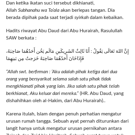
Dan ketika ikatan suci tersebut dikhianati,
Allah
Subhanahu wa Ta’ala
akan berlepas tangan. Dia
berada dipihak pada saat terjadi
syirkah
dalam kebaikan.
Hadits riwayat Abu Daud dari Abu Hurairah, Rasulullah
SAW berkata :
إِنَّ اللهَ تَعَالَى يَقُولُ : أَنَا ثَالِثٌ الشَرِيكَينِ مَالَم يَخُن أَحَدُهُمَا صَاحِبَهُ،
فَإِذَاخَانَ أَحَدُهُمَا صَاحِبَهُ خَرَجتُ مِن بَينِهِمَا
“Allah swt. berfirman : ‘Aku adalah pihak ketiga dari dua
orang yang bersyarikat selama salah satu pihak tidak
mengkhianati pihak yang lain. Jika salah satu pihak telah
berkhianat, Aku keluar dari mereka.”
(HR. Abu Daud, yang
dishahihkan oleh al-Hakim, dari Abu Hurairah)..
Karena itulah, Islam dengan penuh perhatian mengatur
urusan rumah tangga. Sebuah ayat pernah diturunkan dari
langit hanya untuk mengatur urusan pernikahan antara