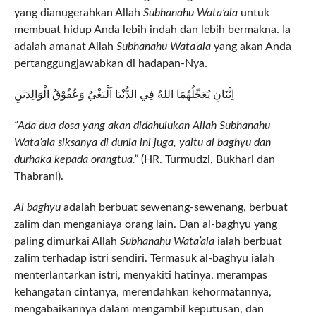
yang dianugerahkan Allah
Subhanahu Wata’ala
untuk
membuat hidup Anda lebih indah dan lebih bermakna. Ia
adalah amanat Allah
Subhanahu Wata’ala
yang akan Anda
pertanggungjawabkan di hadapan-Nya.
اِثْنَانِ يُعَجِّلُهُمَا اللهُ فِي الدُّنْيَا اَلْبَغْيُ وَعُقُوْقُ الْوَالِدَيْنِ
“Ada dua dosa yang akan didahulukan Allah Subhanahu
Wata’ala siksanya di dunia ini juga, yaitu al baghyu dan
durhaka kepada orangtua.”
(HR. Turmudzi, Bukhari dan
Thabrani).
Al baghyu
adalah berbuat sewenang-sewenang, berbuat
zalim dan menganiaya orang lain. Dan al-baghyu yang
paling dimurkai Allah
Subhanahu Wata’ala
ialah berbuat
zalim terhadap istri sendiri. Termasuk al-baghyu ialah
menterlantarkan istri, menyakiti hatinya, merampas
kehangatan cintanya, merendahkan kehormatannya,
mengabaikannya dalam mengambil keputusan, dan