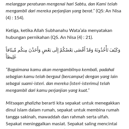
melanggar peraturan mengenai hari Sabtu, dan Kami telah
mengambil dari mereka perjanjian yang berat.”
(QS: An Nisa
(4) : 154).
Ketiga, ketika Allah Subhanahu Wata’ala menyatakan
hubungan pernikahan (QS. An Nisa (4) : 21).
وَكَيْفَ تَأْخُذُونَهُ وَقَدْ أَفْضَى بَعْضُكُمْ إِلَى بَعْضٍ وَأَخَذْنَ مِنكُم مِّيثَاقاً
غَلِيظاً
“Bagaimana kamu akan mengambilnya kembali, padahal
sebagian kamu telah bergaul (bercampur) dengan yang lain
sebagai suami-isteri. dan mereka (isteri-isterimu) telah
mengambil dari kamu perjanjian yang kuat.”
Mitsaqan ghalizha
berarti kita sepakat untuk menegakkan
dinul islam dalam rumah, sepakat untuk membina rumah
tangga sakinah, mawaddah dan rahmah serta ulfah.
Sepakat meninggalkan masiat. Sepakat saling mencintai