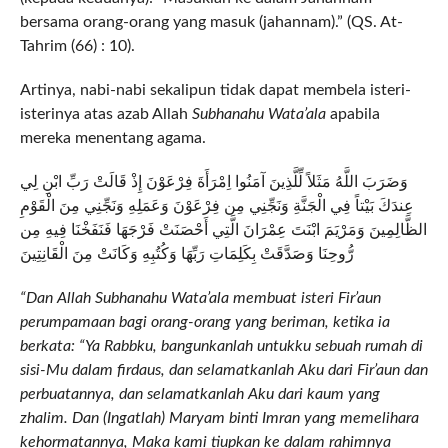
bersama orang-orang yang masuk (jahannam).” (QS. At-
Tahrim (66) : 10).
Artinya, nabi-nabi sekalipun tidak dapat membela isteri-
isterinya atas azab Allah
Subhanahu Wata’ala
apabila
mereka menentang agama.
وَضَرَبَ اللَّهُ مَثَلاً لِّلَّذِينَ آمَنُوا اِمْرَأَةَ فِرْعَوْنَ إِذْ قَالَتْ رَبِّ ابْنِ لِي
عِندَكَ بَيْتاً فِي الْجَنَّةِ وَنَجِّنِي مِن فِرْعَوْنَ وَعَمَلِهِ وَنَجِّنِي مِنَ الْقَوْمِ
الظَّالِمِينَ وَمَرْيَمَ ابْنَتَ عِمْرَانَ الَّتِي أَحْصَنَتْ فَرْجَهَا فَنَفَخْنَا فِيهِ مِن
رُّوحِنَا وَصَدَّقَتْ بِكَلِمَاتِ رَبِّهَا وَكُتُبِهِ وَكَانَتْ مِنَ الْقَانِتِينَ
“Dan Allah Subhanahu Wata’ala membuat isteri Fir’aun
perumpamaan bagi orang-orang yang beriman, ketika ia
berkata: “Ya Rabbku, bangunkanlah untukku sebuah rumah di
sisi-Mu dalam firdaus, dan selamatkanlah Aku dari Fir’aun dan
perbuatannya, dan selamatkanlah Aku dari kaum yang
zhalim. Dan (Ingatlah) Maryam binti Imran yang memelihara
kehormatannya, Maka kami tiupkan ke dalam rahimnya