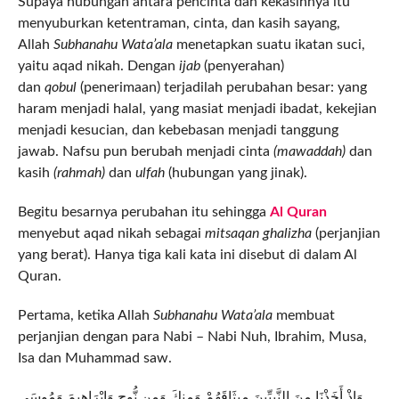
Supaya hubungan antara pencinta dan kekasihnya itu
menyuburkan ketentraman, cinta, dan kasih sayang,
Allah
Subhanahu Wata’ala
menetapkan suatu ikatan suci,
yaitu aqad nikah. Dengan
ijab
(penyerahan)
dan
qobul
(penerimaan) terjadilah perubahan besar: yang
haram menjadi halal, yang masiat menjadi ibadat, kekejian
menjadi kesucian, dan kebebasan menjadi tanggung
jawab. Nafsu pun berubah menjadi cinta
(mawaddah)
dan
kasih
(rahmah)
dan
ulfah
(hubungan yang jinak).
Begitu besarnya perubahan itu sehingga
Al Quran
menyebut aqad nikah sebagai
mitsaqan ghalizha
(perjanjian
yang berat). Hanya tiga kali kata ini disebut di dalam Al
Quran.
Pertama, ketika Allah
Subhanahu Wata’ala
membuat
perjanjian dengan para Nabi – Nabi Nuh, Ibrahim, Musa,
Isa dan Muhammad saw.
وَإِذْ أَخَذْنَا مِنَ النَّبِيِّينَ مِيثَاقَهُمْ وَمِنكَ وَمِن نُّوحٍ وَإِبْرَاهِيمَ وَمُوسَى