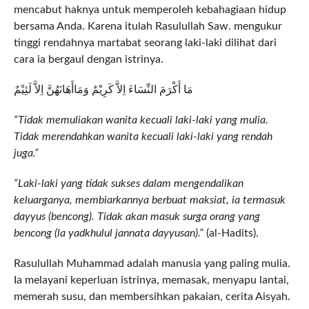
mencabut haknya untuk memperoleh kebahagiaan hidup
bersama Anda. Karena itulah Rasulullah Saw. mengukur
tinggi rendahnya martabat seorang laki-laki dilihat dari
cara ia bergaul dengan istrinya.
مَا أَكْرَمَ النِّسَاءَ اِلاَّ كَرِيْمٌ وَمَاأَهَانَهُنَّ اِلاَّ لَئِيْمٌ
“Tidak memuliakan wanita kecuali laki-laki yang mulia.
Tidak merendahkan wanita kecuali laki-laki yang rendah
juga.”
“Laki-laki yang tidak sukses dalam mengendalikan
keluarganya, membiarkannya berbuat maksiat, ia termasuk
dayyus (bencong). Tidak akan masuk surga orang yang
bencong (la yadkhulul jannata dayyusan).”
(al-Hadits).
Rasulullah Muhammad adalah manusia yang paling mulia.
Ia melayani keperluan istrinya, memasak, menyapu lantai,
memerah susu, dan membersihkan pakaian, cerita Aisyah.