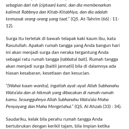
sebagian dari ruh (ciptaan) kami, dan dia membenarkan
kalimat Rabbnya dan Kitab-KitabNya, dan dia adalah
termasuk orang-orang yang taat.”
(QS. At-Tahrim (66) : 11-
12).
Surga itu terletak di bawah telapak kaki kaum ibu, kata
Rasulullah. Apakah rumah tangga yang Anda bangun hari
ini akan menjadi surga dan neraka tergantung Anda
sebagai ratu rumah tangga
(rabbatul bait).
Rumah tangga
akan menjadi surga (baitii jannatii) bila di dalamnya ada
hiasan kesabaran, kesetiaan dan kesucian.
“(Wahai kaum wanita), ingatlah ayat-ayat Allah Subhanahu
Wata’ala dan al-hikmah yang dibacakan di rumah-rumah
kamu. Sesungguhnya Allah Subhanahu Wata’ala Maha
Penyayang dan Maha Mengetahui.”
(QS. Al Ahzab (33) : 34).
Saudariku, kelak bila perahu rumah tangga Anda
bertubrukan dengan kerikil tajam, bila impian ketika