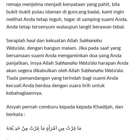
remaja menjelma menjadi kenyataan yang pahit, bila
bukit-bukit pulau idaman di guncang badai, kami ingin
melihat Anda tetap teguh, tegar di samping suami Anda.
Anda tetap tersenyum walaupun langit berawan tebal.
Seraplah
haul
dan kekuatan Allah
Subhanahu
Wata’ala,
dengan bangun malam. Jika pada saat yang
bersamaan suami Anda mengaminkan doa yang Anda
panjatkan, insya Allah
Subhanahu Wata’ala
harapan Anda
akan segera dikabulkan oleh Allah
Subhanahu Wata’ala
.
Tiada pemandangan yang terindah bagi suami Anda
kecuali Anda berdoa dengan suara lirih untuk
kebahagiaannya.
Aisyah pernah cemburu kepada kepada Khadijah, dan
berkata :
مَا غِرْتُ مِنِ امْرَاَةٍ مَا غِرْتُ مِنْ خَدِ يْجَةَ