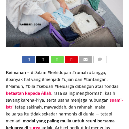
COMMENTS
Keimanan
– #Dalam #kehidupan #rumah #tangga,
#banyak hal yang #menjadi #ujian dan #tantangan.
#Namun, #bila #sebuah #keluarga dibangun atas fondasi
ketaatan kepada Allah
, rasa saling menghormati, kasih
sayang karena-Nya, serta usaha menjaga hubungan
suami-
istri
tetap sakinah, mawaddah, dan rahmah, maka
keluarga itu tidak sekadar harmonis di dunia — tetapi
menjadi
modal yang paling mulia untuk reuni bersama
keluarga di
surga
kelak
. Artikel berikut ini mengulas