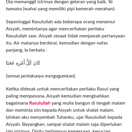
Dia memanggil istrinya dengan gelaran yang baik.
Ya
humaira
(wahai yang memiliki pipi kemerah-merahan).
Sepeninggal Rasulullah ada beberapa orang menemui
Aisyah, memintanya agar menceritakan perilaku
Rasulullah saw. Aisyah sesaat tidak menjawab pertanyaan
itu. Air matanya berderai, kemudian dengan nafas
panjang, Ia berkata :
كَانَ كُلُّ أَمْرِهِ عَجَبًا
(semua perilakunya mengagumkan).
Ketika didesak untuk menceritakan perilaku Rasul yang
paling mempesona, Aisyah kemudian mengisahkan
bagaimana
Rasulullah
yang mulia bangun di tengah malam
dan meminta izin kepada Aisyah untuk shalat malam.
Izinkan aku menyembah Tuhanku, ujar Rasulullah kepada
Aisyah. Bayangkan, sampai shalat malam saja diperlukan
izin istrinya. Disitu terhimpun kemesraan, kesucian,