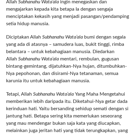
Allah
Subhanahu Wata’ala
ingin menegaskan dan
mengajarkan kepada kita betapa Ia dengan sengaja
menciptakan kekasih yang menjadi pasangan/pendamping
setia hidup manusia.
Diciptakan Allah
Subhanahu Wata’ala
bumi dengan segala
yang ada di atasnya – samudera luas, bukit tinggi, rimba
belantara – untuk kebahagiaan manusia. Diedarkan
Allah
Subhanahu Wata’ala
mentari, rembulan, gugusan
bintang-gemintang, dijatuhkan-Nya hujan, ditumbuhkan-
Nya pepohonan, dan disirami-Nya tetanaman, semua
karunia itu untuk kebahagiaan manusia.
Tetapi, Allah
Subhanahu Wata’ala
Yang Maha Mengetahui
memberikan lebih daripada itu. Diketahui-Nya getar dada
kerinduan hati. Yaitu bersanding sehidup semati dengan si
jantung hati. Betapa sering kita memerlukan seseorang
yang mau mendengar bukan saja kata yang diucapkan,
melainkan juga jeritan hati yang tidak terungkapkan, yang