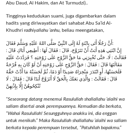
Abu Daud, Al Hakim, dan At Turmudzi)..
Tingginya kedudukan suami, juga digambarkan dalam
hadits yang diriwayatkan dari sahabat Abu Sa’id Al-
Khudhri
radhiyallahu ‘anhu
, beliau meengatakan,
أَنَّ رَجُلًا أَتَى بِابْنَةٍ لَهُ إِلَى النَّبِيِّ صَلَّى اللهُ عَلَيْهِ وَسَلَّمَ فَقَالَ:
إِنَّ ابْنَتِي هَذِهِ أَبَتْ أَنْ تَتَزَوَّجَ، قَالَ : فَقَالَ لَهَا : أَطِيعِي أَبَاكِ قَالَ :
فَقَالَتْ : لَا، حَتَّى تُخْبِرَنِي مَا حَقُّ الزَّوْجِ عَلَى زَوْجَتِهِ ؟ فَرَدَّدَتْ عَلَيْهِ
مَقَالَتَهَا قَالَ : فَقَالَ : حَقُّ الزَّوْجِ عَلَى زَوْجَتِهِ أَنْ لَوْ كَانَ بِهِ قُرْحَةٌ
فَلَحَسَتْهَا، أَوِ ابْتَدَرَ مَنْخِرَاهُ صَدِيدًا أَوْ دَمًا، ثُمَّ لَحَسَتْهُ مَا أَدَّتْ حَقَّهُ
قَالَ : فَقَالَتْ : وَالَّذِي بَعَثَكَ بِالْحَقِّ لَا أَتَزَوَّجُ أَبَدًا قَالَ : فَقَالَ : لَا
تُنْكِحُوهُنَّ إِلَّا بِإِذْنِهِنَّ
“Seseorang datang menemui Rasulullah shallallahu ‘alaihi wa
sallam disertai anak perempuannya. Kemudian dia berkata,
“Wahai Rasulullah! Sesungguhnya anakku ini, dia enggan
untuk menikah.” Maka Rasulullah shallallahu ‘alaihi wa sallam
berkata kepada perempuan tersebut, “Patuhilah bapakmu.”