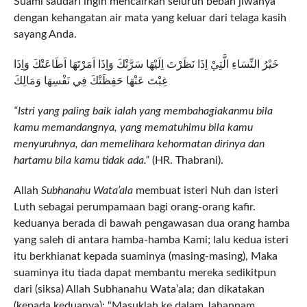
Suami saudari ingin mencairkan seluruh beban jiwanya
dengan kehangatan air mata yang keluar dari telaga kasih
sayang Anda.
خَيْرُ النِّسَاءِ الَّتِيْ اِذَا نَظَرْتَ اِلَيْهَا سَرَّتْكَ وَاِذَا اَمَرْتَهَا اَطَاعَتْكَ وَاِذَا
غِبْتَ عَنْهَا حَفِظَتْكَ فِي نَفْسِهَا وَمَالِكَ
“Istri yang paling baik ialah yang membahagiakanmu bila
kamu memandangnya, yang mematuhimu bila kamu
menyuruhnya, dan memelihara kehormatan dirinya dan
hartamu bila kamu tidak ada.”
(HR. Thabrani).
Allah
Subhanahu Wata’ala
membuat isteri Nuh dan isteri
Luth sebagai perumpamaan bagi orang-orang kafir.
keduanya berada di bawah pengawasan dua orang hamba
yang saleh di antara hamba-hamba Kami; lalu kedua isteri
itu berkhianat kepada suaminya (masing-masing), Maka
suaminya itu tiada dapat membantu mereka sedikitpun
dari (siksa) Allah Subhanahu Wata’ala; dan dikatakan
(kepada keduanya): “Masuklah ke dalam Jahannam