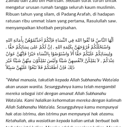
Zainab dan Zaid bin Haritsah. Sebuah surat turun untuk
mengatur urusan rumah tangga seluruh kaum muslimin.
Ribuan tahun yang silam, di Padang Arafah, di hadapan
ratusan ribu ummat islam yang pertama, Rasulullah saw.
menyampaikan khotbah perpisahan.
اَيُّهَا النَّاسُ فَا تَّقُوا اللهَ فِي النِّسَاءِ فَاِنَّكُمْ اَخَذْتُمُوْهُنَّ بِأَمَانَةِ اللهِ
وَاسْتَحْلَلْكُمْ فُرُوْجَهُنَّ بِكَلِمَةِ اللهِ , اِنَّ لَكُمْ عَلىَ نِسَائِكُمْ حَقًّا ,
وَلِنِسَائِكُمْ عَلَيْكُمْ حَقًّا أَلاَ وَاسْتَوْصُوْا بِالنِّسَاءِ خَيْرًا فَاِنَّهُنَّ عَوَانٌ
عِنْدَكُمْ , لاَ يَمْلِكُنَّ ِلاَنْفُسِهِنَّ شَيْئًا وَلَيْسَ تَمْلِكُوْنَ مِنْهُنَّ شَيْئًا غَيْرَ
ذَلِكَ فَاِنْ اَطَعْنَكُمْ فَلاَ تَبْغُوْا عَلَيْهِنَّ سَبِيْلاً
“Wahai manusia, takutlah kepada Allah Subhanahu Wata’ala
akan urusan wanita. Sesungguhnya kamu telah mengambil
mereka sebagai istri dengan amanat Allah Subhanahu
Wata’ala. Kami halalkan kehormatan mereka dengan kalimah
Allah Subhanahu Wata’ala. Sesungguhnya kamu mempunyai
hak atas istrimu, dan istrimu pun mempunyai hak atasmu.
Ketahuilah, aku wasiatkan kepada kalian untuk berbuat baik