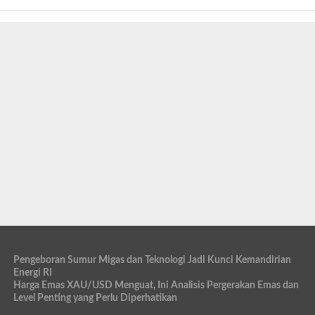
Pengeboran Sumur Migas dan Teknologi Jadi Kunci Kemandirian
Energi RI
Harga Emas XAU/USD Menguat, Ini Analisis Pergerakan Emas dan
Level Penting yang Perlu Diperhatikan