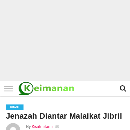
HOME
TERBARU
BERITA
KAJIAN
BUDAYA
EXPLORE
BISNIS
BIODATA
SEJARAH
LAINNYA
KISAH
Jenazah Diantar Malaikat Jibril
By
Kisah Islami