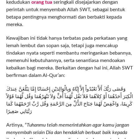
kedudukan
orang tua
seringkali disejajarkan dengan
perintah untuk menyembah Allah SWT, sebagai bentuk
betapa pentingnya menghormati dan berbakti kepada
mereka.
Kewajiban ini tidak hanya terbatas pada perkataan yang
lemah lembut dan sopan saja, tetapi juga mencakup
tindakan nyata seperti membantu meringankan bebannya,
memenuhi kebutuhannya, serta senantiasa mendoakan
kebaikan bagi mereka. Berkaitan dengan hal ini, Allah SWT
berfirman dalam Al-Qur’an:
وَقَضَى رَبُّكَ أَلاَّ تَعْبُدُواْ إِلاَّ إِيَّاهُ وَبِالْوَالِدَيْنِ إِحْسَانًا إِمَّا يَبْلُغَنَّ عِندَكَ
الْكِبَرَ أَحَدُهُمَا أَوْ كِلاَهُمَا فَلاَ تَقُل لَّهُمَآ أُفٍّ وَلاَ تَنْهَرْهُمَا وَقُل لَّهُمَا قَوْلاً
كَرِيمًا، وَاخْفِضْ لَهُمَا جَنَاحَ الذُّلِّ مِنَ الرَّحْمَةِ وَقُل رَّبِّ ارْحَمْهُمَا كَمَا
رَبَّيَانِي صَغِيرًا
Artinya, “
Tuhanmu telah memerintahkan agar kamu jangan
menyembah selain Dia dan hendaklah berbuat baik kepada