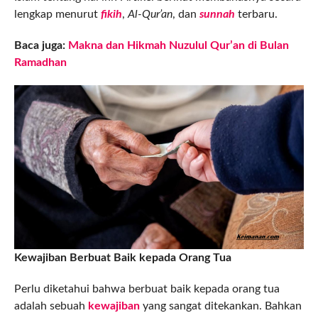
lengkap menurut
fikih
,
Al-Qur’an
, dan
sunnah
terbaru.
Baca juga:
Makna dan Hikmah Nuzulul Qur’an di Bulan
Ramadhan
Kewajiban Berbuat Baik kepada Orang Tua
Perlu diketahui bahwa berbuat baik kepada orang tua
adalah sebuah
kewajiban
yang sangat ditekankan. Bahkan