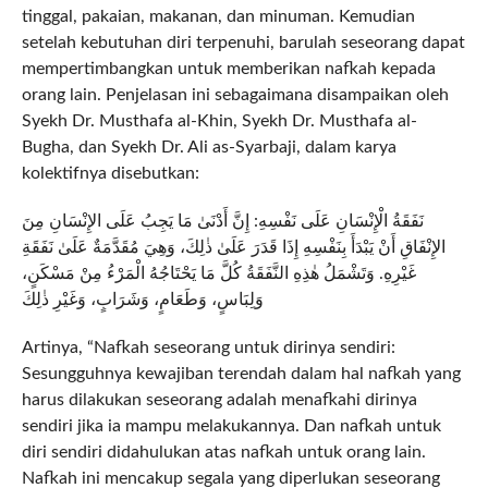
tinggal, pakaian, makanan, dan minuman. Kemudian
setelah kebutuhan diri terpenuhi, barulah seseorang dapat
mempertimbangkan untuk memberikan nafkah kepada
orang lain. Penjelasan ini sebagaimana disampaikan oleh
Syekh Dr. Musthafa al-Khin, Syekh Dr. Musthafa al-
Bugha, dan Syekh Dr. Ali as-Syarbaji, dalam karya
kolektifnya disebutkan:
نَفَقَةُ الْإِنْسَانِ عَلَى نَفْسِهِ: إِنَّ أَدْنَىٰ مَا يَجِبُ عَلَى الإِنْسَانِ مِنَ
الإِنْفَاقِ أَنْ يَبْدَأَ بِنَفْسِهِ إِذَا قَدَرَ عَلَىٰ ذٰلِكَ، وَهِيَ مُقَدَّمَةٌ عَلَىٰ نَفَقَةِ
غَيْرِهِ. وَتَشْمَلُ هٰذِهِ النَّفَقَةُ كُلَّ مَا يَحْتَاجُهُ الْمَرْءُ مِنْ مَسْكَنٍ،
وَلِبَاسٍ، وَطَعَامٍ، وَشَرَابٍ، وَغَيْرِ ذٰلِكَ
Artinya, “Nafkah seseorang untuk dirinya sendiri:
Sesungguhnya kewajiban terendah dalam hal nafkah yang
harus dilakukan seseorang adalah menafkahi dirinya
sendiri jika ia mampu melakukannya. Dan nafkah untuk
diri sendiri didahulukan atas nafkah untuk orang lain.
Nafkah ini mencakup segala yang diperlukan seseorang