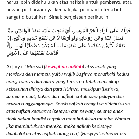
harus lebih didahulukan atas nafkah untuk pembantu atau
hewan peliharaannya, kecuali jika pembantu tersebut
sangat dibutuhkan. Simak penjelasan berikut ini:
قَوْلُهُ: عَلَى الْوَلَدِ الْحُرِّ الْمُوسِرِ، أَيْ فَتَجِبُ عَلَيْهِ نَفَقَةُ الْوَالِدَيْنِ مِمَّا
فَضلَ عَنْهُ وَعَنْ زَوْجَاتِهِ وَلَوْ أَرْبَعًا لَا عَنْ نَفَقَةِ خَدَمِهِ وَدَابَّتِهِ، إذَا
نَفَقَةُ الْأَبَوَيْنِ مُقَدَّمَةٌ عَلَى نَفَقَتِهِمَا مَا لَمْ يَكُنْ مُضْطَرًّا لَهُمَا، وَإِلَّا
قُدِّمَتْ نَفَقَتُهُمَا عَلَى الْأَبَوَيْنِ
Artinya, “
Maksud (
kewajiban nafkah
) atas anak yang
merdeka dan mampu, yaitu wajib baginya menafkahi kedua
orang tuanya dari harta yang tersisa setelah mencukupi
kebutuhan dirinya dan para istrinya, meskipun (istrinya)
sampai empat, bukan dari nafkah untuk para pelayan dan
hewan tunggangannya. Sebab nafkah orang tua didahulukan
atas nafkah keduanya (pelayan dan hewan), selama anak
tidak dalam kondisi terpaksa membutuhkan mereka. Namun
jika membutuhkan mereka, maka nafkah keduanya
didahulukan atas nafkah orang tua
,” (
Hasyiyatus Shawi ‘ala