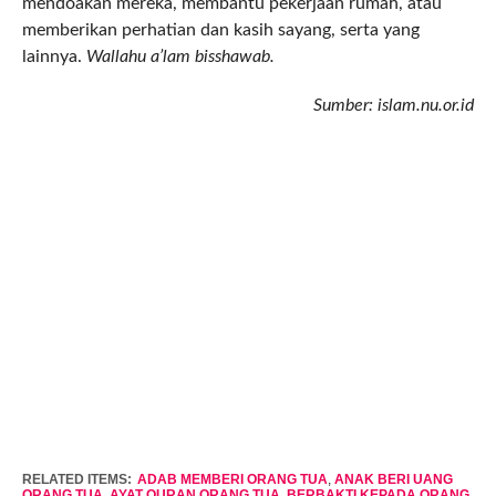
mendoakan mereka, membantu pekerjaan rumah, atau
memberikan perhatian dan kasih sayang, serta yang
lainnya.
Wallahu a’lam bisshawab.
Sumber: islam.nu.or.id
RELATED ITEMS:
ADAB MEMBERI ORANG TUA
,
ANAK BERI UANG
ORANG TUA
,
AYAT QURAN ORANG TUA
,
BERBAKTI KEPADA ORANG