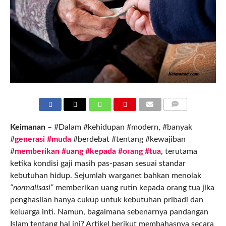
COMMENTS
Keimanan
– #Dalam #kehidupan #modern, #banyak
#
generasi #muda
#berdebat #tentang #kewajiban
#
memberikan #uang #kepada #orang #tua
, terutama
ketika kondisi gaji masih pas-pasan sesuai standar
kebutuhan hidup. Sejumlah warganet bahkan menolak
“normalisasi”
memberikan uang rutin kepada orang tua jika
penghasilan hanya cukup untuk kebutuhan pribadi dan
keluarga inti. Namun, bagaimana sebenarnya pandangan
Islam tentang hal ini? Artikel berikut membahasnya secara