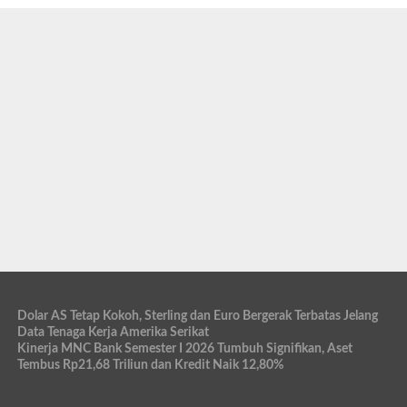
Dolar AS Tetap Kokoh, Sterling dan Euro Bergerak Terbatas Jelang
Data Tenaga Kerja Amerika Serikat
Kinerja MNC Bank Semester I 2026 Tumbuh Signifikan, Aset
Tembus Rp21,68 Triliun dan Kredit Naik 12,80%